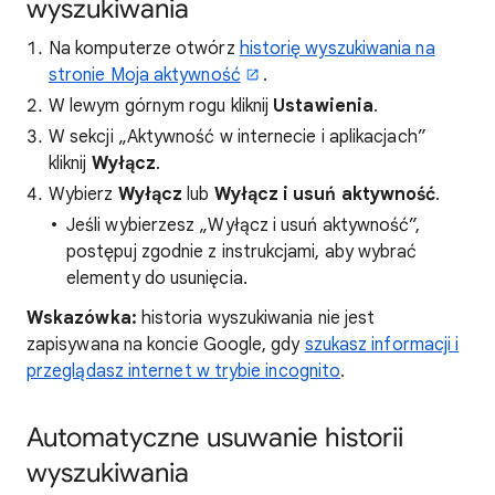
wyszukiwania
Na komputerze otwórz
historię wyszukiwania na
stronie Moja aktywność
.
W lewym górnym rogu kliknij
Ustawienia
.
W sekcji „Aktywność w internecie i aplikacjach”
kliknij
Wyłącz
.
Wybierz
Wyłącz
lub
Wyłącz i usuń aktywność
.
Jeśli wybierzesz „Wyłącz i usuń aktywność”,
postępuj zgodnie z instrukcjami, aby wybrać
elementy do usunięcia.
Wskazówka:
historia wyszukiwania nie jest
zapisywana na koncie Google, gdy
szukasz informacji i
przeglądasz internet w trybie incognito
.
Automatyczne usuwanie historii
wyszukiwania