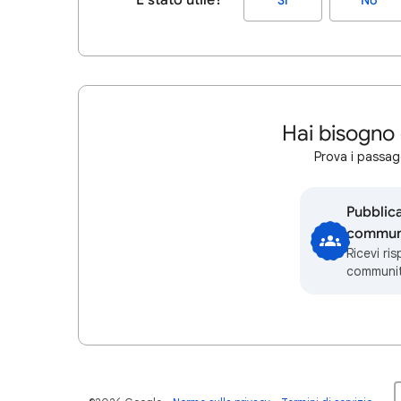
È stato utile?
Sì
No
Hai bisogno 
Prova i passagg
Pubblic
communi
Ricevi ri
communi