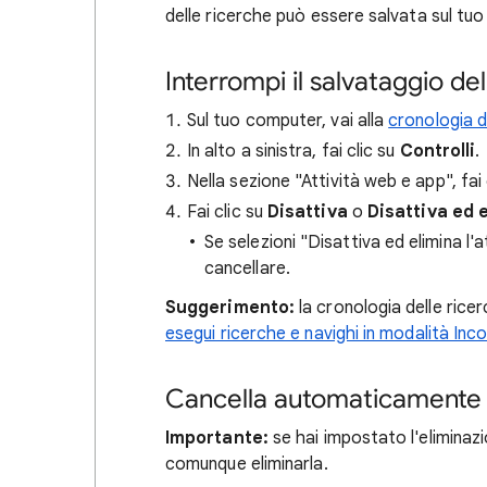
delle ricerche può essere salvata sul tu
Interrompi il salvataggio de
Sul tuo computer, vai alla
cronologia de
In alto a sinistra, fai clic su
Controlli
.
Nella sezione "Attività web e app", fai 
Fai clic su
Disattiva
o
Disattiva ed e
Se selezioni "Disattiva ed elimina l'a
cancellare.
Suggerimento:
la cronologia delle ric
esegui ricerche e navighi in modalità Inc
Cancella automaticamente l
Importante:
se hai impostato l'eliminazi
comunque eliminarla.