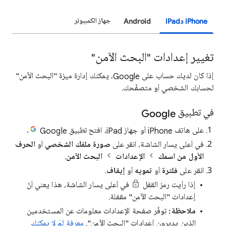
iPhone وiPad
Android
جهاز الكمبيوتر
تغيير إعدادات "البحث الآمن"
إذا كان لديك حساب على Google، يمكنك إدارة ميزة "البحث الآمن"
لحسابك الشخصي أو متصفّحك.
في تطبيق Google
على هاتف iPhone أو جهاز iPad، افتح تطبيق Google
.
في أعلى يسار الشاشة، انقر على
صورة ملفك الشخصي
أو
الحرف
الأول من اسمك
الإعدادات
البحث الآمن
.
انقر على
فلترة
أو
تمويه
أو
إيقاف
.
إذا رأيت رمز القفل
في أعلى يسار الشاشة، هذا يعني أنّ
إعدادات "البحث الآمن" مقفلة.
ملاحظة:
توفّر صفحة الإعدادات معلومات عن المستخدمين
الذين يديرون إعدادات "البحث الآمن".
معرفة لمَ لا يمكنك