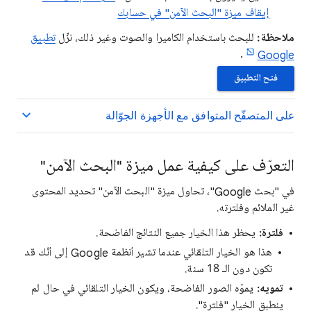
إيقاف ميزة "البحث الآمن" في حسابك
ملاحظة:
للبحث باستخدام الكاميرا والصوت وغير ذلك، نزِّل
تطبيق
.
Google
فتح التطبيق
على المتصفّح المتوافق مع الأجهزة الجوّالة
التعرّف على كيفية عمل ميزة "البحث الآمن"
في "بحث Google"، تحاول ميزة "البحث الآمن" تحديد المحتوى
غير الملائم وفلترته.
فلترة:
يحظر هذا الخيار جميع النتائج الفاضحة.
هذا هو الخيار التلقائي عندما تشير أنظمة Google إلى أنّك قد
تكون دون الـ 18 سنة.
تمويه:
يموّه الصور الفاضحة، ويكون الخيار التلقائي في حال لم
ينطبق الخيار "فلترة".