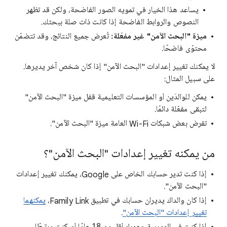
يساعد هذا الخيار في تمويه الصور الفاضحة، ولكن قد تظهر
النصوص والروابط الفاضحة إذا كانت ذات صلة ببحثك.
ميزة "البحث الآمن" غير مفعّلة:
تُعرض جميع النتائج، وقد تتضمّن
محتوًى فاضحًا.
لا يمكنك تغيير إعدادات "البحث الآمن" إذا كان شخص آخر يديرها.
على سبيل المثال:
يمكن للوالدَين أو المؤسسات التعليمية قفل ميزة "البحث الآمن"
لتبقى مفعّلة دائمًا.
تفرض بعض شبكات Wi-Fi العامة ميزة "البحث الآمن".
من يمكنه تغيير إعدادات "البحث الآمن"؟
إذا كنت تدير حسابك الخاص على Google، يمكنك تغيير إعدادات
"البحث الآمن".
إذا كان والداك يديران حسابك في تطبيق Family Link،
يمكنهما
تغيير إعدادات "البحث الآمن"
.