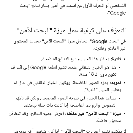
الشخصي أو الحرف الأول من اسمك في أعلى يسار نتائج "بحث
Google".
التعرّف على كيفية عمل ميزة "البحث الآمن"
في "بحث Google"، تحاول ميزة "البحث الآمن" تحديد المحتوى
غير الملائم وفلترته.
فلترة:
يحظر هذا الخيار جميع النتائج الفاضحة.
هذا هو الخيار التلقائي عندما تشير أنظمة Google إلى أنّك قد
تكون دون الـ 18 سنة.
تمويه:
يموّه الصور الفاضحة، ويكون الخيار التلقائي في حال لم
ينطبق الخيار "فلترة".
يساعد هذا الخيار في تمويه الصور الفاضحة، ولكن قد تظهر
النصوص والروابط الفاضحة إذا كانت ذات صلة ببحثك.
ميزة "البحث الآمن" غير مفعّلة:
تُعرض جميع النتائج، وقد تتضمّن
محتوًى فاضحًا.
لا يمكنك تغيير إعدادات "البحث الآمن" إذا كان شخص آخر يديرها.