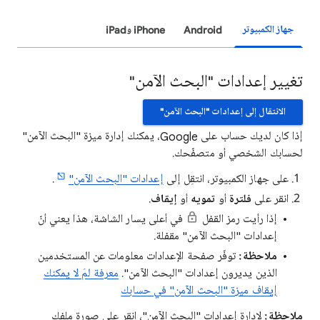
جهاز الكمبيوتر
Android
iPhone وiPad
تغيير إعدادات "البحث الآمن"
الانتقال إلى إعدادات "البحث الآمن"
إذا كان لديك حساب على Google، يمكنك إدارة ميزة "البحث الآمن"
لحسابك الشخصي أو متصفّحك.
على جهاز الكمبيوتر، انتقِل إلى
إعدادات "البحث الآمن"
.
انقر على
فلترة
أو
تمويه
أو
إيقاف
.
إذا رأيت رمز القفل
في أعلى يسار الشاشة، هذا يعني أنّ
إعدادات "البحث الآمن" مقفلة.
ملاحظة:
توفّر صفحة الإعدادات معلومات عن المستخدمين
الذين يديرون إعدادات "البحث الآمن".
معرفة لمَ لا يمكنك
إيقاف ميزة "البحث الآمن" في حسابك
ملاحظة:
لإدارة إعدادات "البحث الآمن"، انقر على صورة ملفك