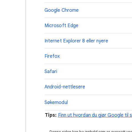
Google Chrome
Microsoft Edge
Internet Explorer 8 eller nyere
Firefox
Safari
Android-nettlesere
Søkemodul
Tips:
Finn ut hvordan du gjør Google til 
Denne siden kan ha innhold som er oversatt ved 