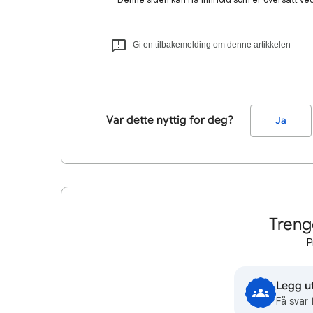
Gi en tilbakemelding om denne artikkelen
Var dette nyttig for deg?
Ja
Treng
P
Legg u
Få svar 