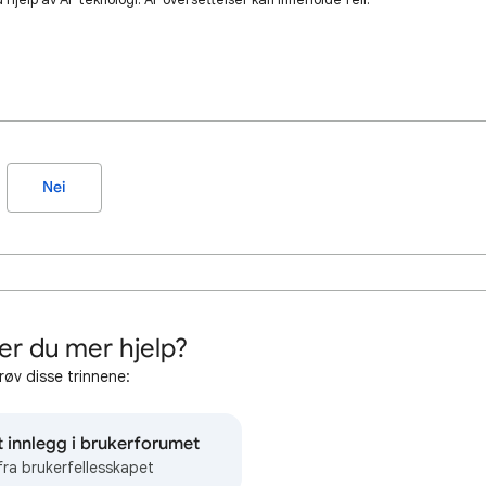
Nei
er du mer hjelp?
røv disse trinnene:
t innlegg i brukerforumet
fra brukerfellesskapet