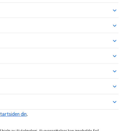
startsiden din
.
hjelp av AI-teknologi. AI-oversettelser kan inneholde feil.