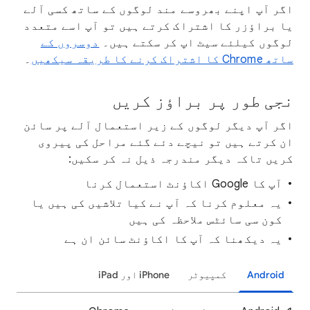
اگر آپ اپنے بھروسے مند لوگوں کے ساتھ کسی آلے
یا براؤزر کا اشتراک کرتے ہیں تو آپ اسے متعدد
لوگوں کیلئے سیٹ اپ کر سکتے ہیں۔
دوسروں کے
ساتھ Chrome کا اشتراک کرنے کا طریقہ سیکھیں
۔
نجی طور پر براؤز کریں
اگر آپ دیگر لوگوں کے زیر استعمال آلے پر سائن
ان کرتے ہیں تو نیچے دئے گئے مراحل کی پیروی
کریں تاکہ دیگر مندرجہ ذیل نہ کر سکیں:
آپ کا Google اکاؤنٹ استعمال کرنا
یہ معلوم کرنا کہ آپ نے کیا تلاشیں کی ہیں یا
کون سی سائٹس ملاحظہ کی ہیں
یہ دیکھنا کہ آپ کا اکاؤنٹ سائن ان ہے
Android
کمپیوٹر
‫iPhone اور iPad