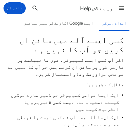
ویب تلاش Help
سائن ان
امدادی مرکز
اپنے Google اکاؤنٹ کو بہتر بنائیں
کسی ایسے آلے میں سائن ان
کریں جو آپ کا نہیں ہے
اگر آپ کسی ایسے کمپیوٹر، فون یا ٹیبلیٹ پر
عارضی طور پر سائن ان کرتے ہیں جو آپ کا نہیں ہے
تو نجی براؤزنگ ونڈو استعمال کریں۔
مثال کے طور پر:
ایک ایسا عوامی کمپیوٹر جو ڈھیر سارے لوگوں
کیلئے دستیاب ہے، جیسے کسی لائبریری یا
انٹرنیٹ کیفے میں
ایک ایسا آلہ جسے آپ نے کسی دوست یا فیملی
ممبر سے مستعار لیا ہے