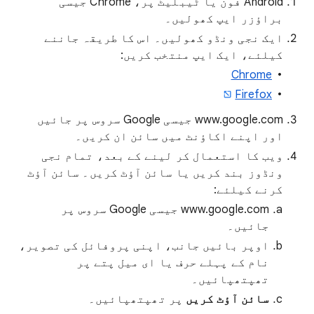
Android فون یا ٹیبلیٹ پر، Chrome جیسی
براؤزر ایپ کھولیں۔
ایک نجی ونڈو کھولیں۔ اس کا طریقہ جاننے
کیلئے، ایک ایپ منتخب کریں:
Chrome
Firefox
www.google.com جیسی Google سروس پر جائیں
اور اپنے اکاؤنٹ میں سائن ان کریں۔
ویب کا استعمال کر لینے کے بعد، تمام نجی
ونڈوز بند کریں یا سائن آؤٹ کریں۔ سائن آؤٹ
کرنے کیلئے:
www.google.com جیسی Google سروس پر
جائیں۔
اوپر بائیں جانب، اپنی پروفائل کی تصویر،
نام کے پہلے حرف یا ای میل پتے پر
تھپتھپائیں۔
سائن آؤٹ کریں
پر تھپتھپائیں۔