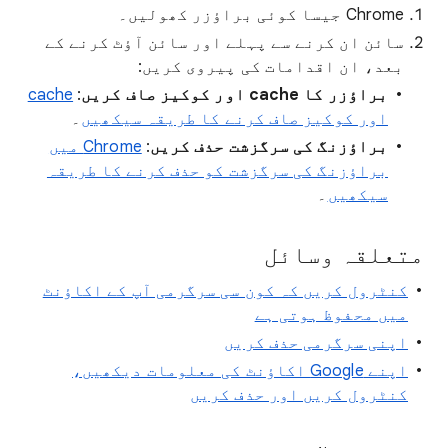
‫Chrome جیسا کوئی براؤزر کھولیں۔
سائن ان کرنے سے پہلے اور سائن آؤٹ کرنے کے
بعد، ان اقدامات کی پیروی کریں:
براؤزر کا cache اور کوکیز صاف کریں
:
cache
اور کوکیز صاف کرنے کا طریقہ سیکھیں
۔
براؤزنگ کی سرگزشت حذف کریں
:
Chrome میں
براؤزنگ کی سرگزشت کو حذف کرنے کا طریقہ
سیکھیں
۔
متعلقہ وسائل
کنٹرول کریں کہ کون سی سرگرمی آپ کے اکاؤنٹ
میں محفوظ ہوتی ہے
اپنی سرگرمی حذف کریں
اپنے Google اکاؤنٹ کی معلومات دیکھیں،
کنٹرول کریں اور حذف کریں