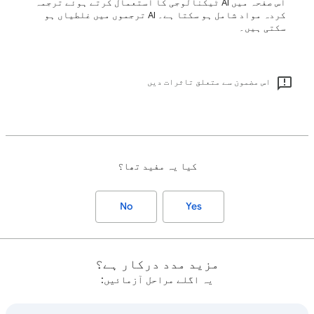
اس صفحہ میں AI ٹیکنالوجی کا استعمال کرتے ہوئے ترجمہ
کردہ مواد شامل ہو سکتا ہے۔ ‫AI ترجموں میں غلطیاں ہو
سکتی ہیں۔
اس مضمون سے متعلق تاثرات دیں
کیا یہ مفید تھا؟
No
Yes
مزید مدد درکار ہے؟
یہ اگلے مراحل آزمائيں: