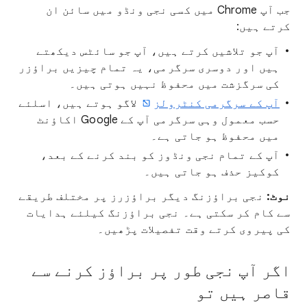
جب آپ Chrome میں کسی نجی ونڈو میں سائن ان
کرتے ہیں:
آپ جو تلاشیں کرتے ہیں، آپ جو سائٹس دیکھتے
ہیں اور دوسری سرگرمی، یہ تمام چیزیں براؤزر
کی سرگزشت میں محفوظ نہیں ہوتی ہیں۔
آپ کے سرگرمی کنٹرولز
لاگو ہوتے ہیں، اسلئے
حسب معمول وہی سرگرمی آپ کے Google اکاؤنٹ
میں محفوظ ہو جاتی ہے۔
آپ کے تمام نجی ونڈوز کو بند کرنے کے بعد،
کوکیز حذف ہو جاتی ہیں۔
نوٹ:
نجی براؤزنگ دیگر براؤزرز پر مختلف طریقے
سے کام کر سکتی ہے۔ نجی براؤزنگ کیلئے ہدایات
کی پیروی کرتے وقت تفصیلات پڑھیں۔
اگر آپ نجی طور پر براؤز کرنے سے
قاصر ہیں تو