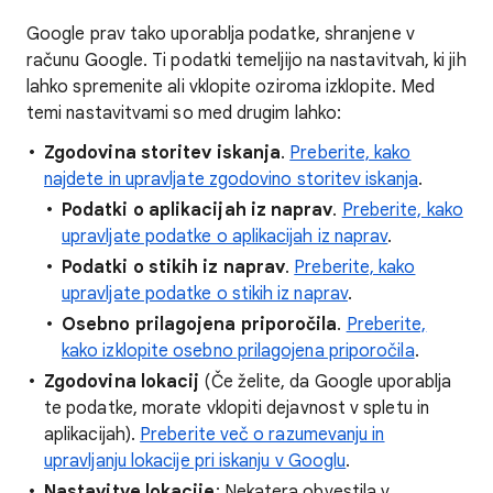
Google prav tako uporablja podatke, shranjene v
računu Google. Ti podatki temeljijo na nastavitvah, ki jih
lahko spremenite ali vklopite oziroma izklopite. Med
temi nastavitvami so med drugim lahko:
Zgodovina storitev iskanja
.
Preberite, kako
najdete in upravljate zgodovino storitev iskanja
.
Podatki o aplikacijah iz naprav
.
Preberite, kako
upravljate podatke o aplikacijah iz naprav
.
Podatki o stikih iz naprav
.
Preberite, kako
upravljate podatke o stikih iz naprav
.
Osebno prilagojena priporočila
.
Preberite,
kako izklopite osebno prilagojena priporočila
.
Zgodovina lokacij
(Če želite, da Google uporablja
te podatke, morate vklopiti dejavnost v spletu in
aplikacijah).
Preberite več o razumevanju in
upravljanju lokacije pri iskanju v Googlu
.
Nastavitve lokacije
: Nekatera obvestila v