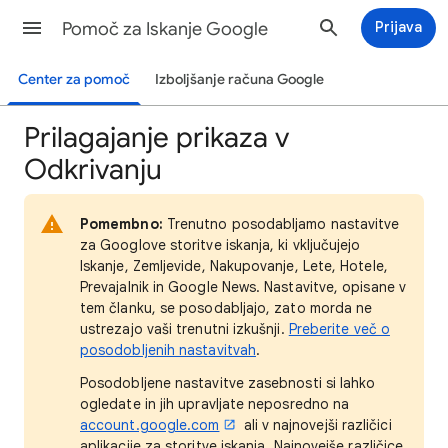
Pomoč za Iskanje Google
Prijava
Center za pomoč
Izboljšanje računa Google
Prilagajanje prikaza v
Odkrivanju
Pomembno:
Trenutno posodabljamo nastavitve
za Googlove storitve iskanja, ki vključujejo
Iskanje, Zemljevide, Nakupovanje, Lete, Hotele,
Prevajalnik in Google News. Nastavitve, opisane v
tem članku, se posodabljajo, zato morda ne
ustrezajo vaši trenutni izkušnji.
Preberite več o
posodobljenih nastavitvah
.
Posodobljene nastavitve zasebnosti si lahko
ogledate in jih upravljate neposredno na
account.google.com
ali v najnovejši različici
aplikacije za storitve iskanja. Najnovejše različice