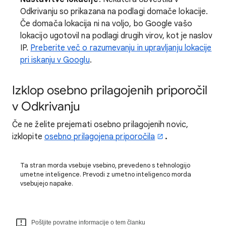
Odkrivanju so prikazana na podlagi domače lokacije.
Če domača lokacija ni na voljo, bo Google vašo
lokacijo ugotovil na podlagi drugih virov, kot je naslov
IP.
Preberite več o razumevanju in upravljanju lokacije
pri iskanju v Googlu
.
Izklop osebno prilagojenih priporočil
v Odkrivanju
Če ne želite prejemati osebno prilagojenih novic,
izklopite
osebno prilagojena priporočila
.
Ta stran morda vsebuje vsebino, prevedeno s tehnologijo
umetne inteligence. Prevodi z umetno inteligenco morda
vsebujejo napake.
Pošljite povratne informacije o tem članku