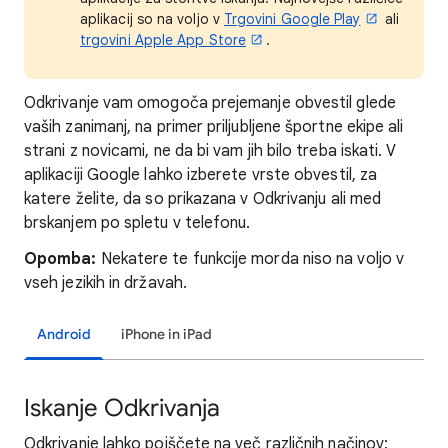
aplikacij so na voljo v
Trgovini Google Play
ali
trgovini Apple App Store
.
Odkrivanje vam omogoča prejemanje obvestil glede
vaših zanimanj, na primer priljubljene športne ekipe ali
strani z novicami, ne da bi vam jih bilo treba iskati. V
aplikaciji Google lahko izberete vrste obvestil, za
katere želite, da so prikazana v Odkrivanju ali med
brskanjem po spletu v telefonu.
Opomba:
Nekatere te funkcije morda niso na voljo v
vseh jezikih in državah.
Android
iPhone in iPad
Iskanje Odkrivanja
Odkrivanje lahko poiščete na več različnih načinov: