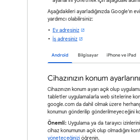
ayarlarını yönetmek için aşağıdaki adıml
Aşağıdakileri ayarladığınızda Google'ın ev
yardımcı olabilirsiniz:
Ev adresiniz
İş adresiniz
Android
Bilgisayar
iPhone ve iPad
Cihazınızın konum ayarları
Cihazınızın konum ayarı açık olup uygulama 
tabletler uygulamalarla web sitelerine konu
google.com da dahil olmak üzere herhang
konumun gönderilip gönderilmeyeceğini kon
Önemli:
Uygulama ya da tarayıcı izinleri
cihaz konumunun açık olup olmadığını kont
yöneteceğinizi
öğrenin.