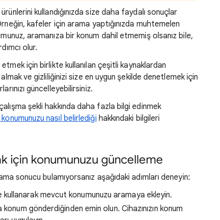
ünlerini kullandığınızda size daha faydalı sonuçlar
Örneğin, kafeler için arama yaptığınızda muhtemelen
munuz, aramanıza bir konum dahil etmemiş
olsanız bile,
rdımcı olur.
tmek için birlikte kullanılan çeşitli kaynaklardan
almak ve gizliliğinizi size en uygun şekilde denetlemek için
arınızı güncelleyebilirsiniz.
alışma şekli hakkında
daha fazla bilgi edinmek
konumunuzu nasıl belirlediği
hakkındaki bilgileri
mak için konumunuzu güncelleme
arama sonucu bulamıyorsanız
aşağıdaki adımları deneyin:
de kullanarak mevcut konumunuzu aramaya ekleyin.
a konum gönderdiğinden emin olun. Cihazınızın konum