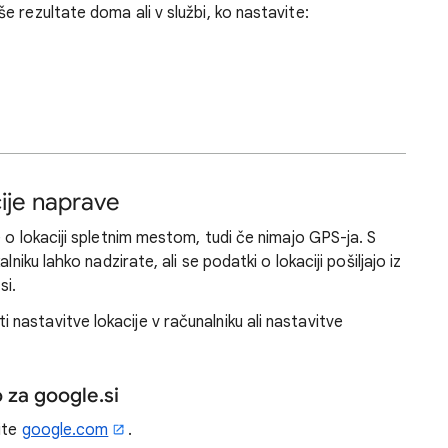
 rezultate doma ali v službi, ko nastavite:
cije naprave
 o lokaciji spletnim mestom, tudi če nimajo GPS-ja. S
niku lahko nadzirate, ali se podatki o lokaciji pošiljajo iz
si.
 nastavitve lokacije v računalniku ali nastavitve
o za google.si
čite
google.com
.