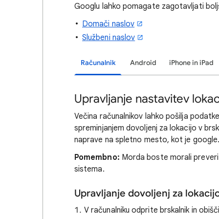
Googlu lahko pomagate zagotavljati boljše
Domači naslov
Službeni naslov
Računalnik
Android
iPhone in iPad
Upravljanje nastavitev loka
Večina računalnikov lahko pošilja podatke
spreminjanjem dovoljenj za lokacijo v brskal
naprave na spletno mesto, kot je google.
Pomembno:
Morda boste morali preveriti
sistema.
Upravljanje dovoljenj za lokacij
V računalniku odprite brskalnik in obiš