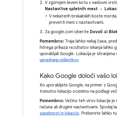
V zgornjem levem kotu v naslovni vrst
Nastavitve spletnih mest
Lokac
V nekaterih brskalnikih boste morda 
preveriti meni z nastavitvami.
Za google.com izberite
Dovoli
ali
Blok
Pomembno:
Traja lahko nekaj časa, pre
hitrega prikaza rezultatov iskanja lahko 
uporabljali Google. Lokacija je shranjena
upravljanju piškotkov
.
Kako Google določi vašo lok
Ko uporabljate Google, na primer z Googl
trenutno lokacijo ocenimo na podlagi več 
Pomembno:
Večino teh virov lokacije je
računa ali drugimi nastavitvami. Spodaj l
zasebnost in lokacijo
. Preberete lahko t