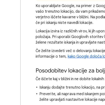
Ko
uporabljate Google, na primer z Googl
vašo trenutno lokacijo, da vam prikažemo
verjetno iščete kavarne v bližini. Na podl
če pri iskanju niste navedli lokacije.
Lokacija izvira iz različnih virov, ki jih 
položaja. Pri uporabi Googlovih storitev
želene rezultate iskanja in upravljate na
Če želite izvedeti
več o delovanju lokacij
informacije o tem,
kako Google določa lok
Posodobitev lokacije za bolj
Če iščete
kaj v bližini in ne dobite lokaln
Iskanju dodajte trenutno lokacijo, na p
Preverite, ali naprava med iskanjem po
želite upravljati nastavitve lokacije na