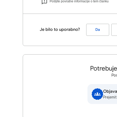
Pošljite povratne informacije o tem članku
Je bilo to uporabno?
Da
Potrebuj
Pos
Objava
Prejemi