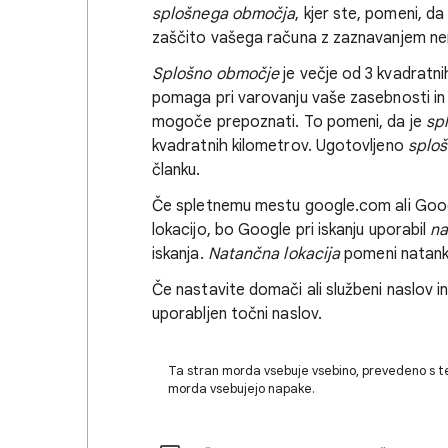
splošnega območja
, kjer ste, pomeni, d
zaščito vašega računa z zaznavanjem nena
Splošno območje
je večje od 3 kvadratni
pomaga pri varovanju vaše zasebnosti in 
mogoče prepoznati. To pomeni, da je
sp
kvadratnih kilometrov. Ugotovljeno
splo
članku.
Če spletnemu mestu google.com ali Googl
lokacijo, bo Google pri iskanju uporabil
na
iskanja.
Natančna lokacija
pomeni natanko
Če nastavite domači ali službeni naslov in
uporabljen točni naslov.
Ta stran morda vsebuje vsebino, prevedeno s t
morda vsebujejo napake.