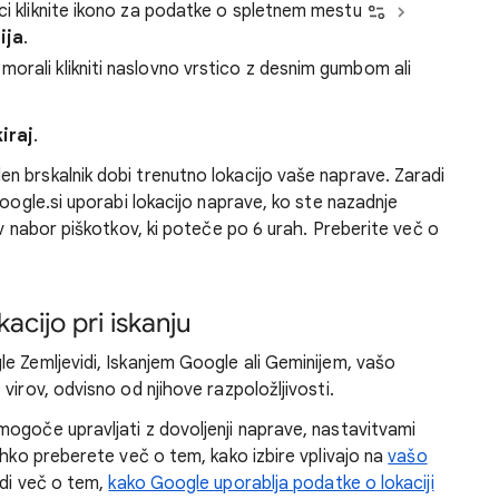
ici kliknite ikono za podatke o spletnem mestu
ija
.
morali klikniti naslovno vrstico z desnim gumbom ali
iraj
.
den brskalnik dobi trenutno lokacijo vaše naprave. Zaradi
google.si uporabi lokacijo naprave, ko ste nazadnje
 v nabor piškotkov, ki poteče po 6 urah. Preberite več o
acijo pri iskanju
e Zemljevidi, Iskanjem Google ali Geminijem, vašo
virov, odvisno od njihove razpoložljivosti.
 mogoče upravljati z dovoljenji naprave, nastavitvami
ahko preberete več o tem, kako izbire vplivajo na
vašo
udi več o tem,
kako Google uporablja podatke o lokaciji