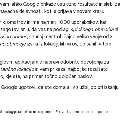
a vam lahko Google prikaže ustrezne rezultate in skrbi za
vadne dejavnosti, kot je prijava v novem kraju.
h kilometrov in ima najmanj 1000 uporabnikov, kar
zagotavljanju, da vas na podlagi
splošnega območja
ni
lošno območje
zunaj mest običajno veliko večje od 3
šno območje
izvira iz lokacijskih virov, opisanih v tem
ovim aplikacijam v napravi odobrite dovoljenja za
tančno lokacijo
in vam prikazal najboljše rezultate
, kje ste, na primer točno določen naslov.
 Google ugotovi, da ste doma ali v službi, bo pri iskanju
ehnologijo umetne inteligence. Prevodi z umetno inteligenco