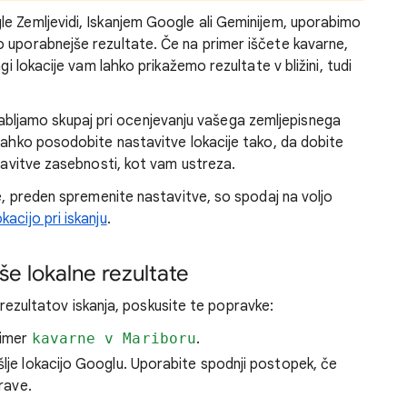
e Zemljevidi, Iskanjem Google ali Geminijem, uporabimo
 uporabnejše rezultate. Če na primer iščete kavarne,
agi lokac
ije vam lahko prikažemo
rezultate v bližini, tudi
uporabljamo skupaj pri ocenjevanju vašega zemljepisnega
 lahko posodobite nastavitve lokacije tako, da dobite
stavitve zasebnosti, kot vam ustreza.
e, preden spremenite nastavitve, so spodaj na voljo
acijo pri iskanju
.
še lokalne rezultate
ih rezultatov iskanja, poskusite te
popravke:
rimer
kavarne v Mariboru
.
šlje lokacijo Googlu. Uporabite spodnji postopek, če
prave.