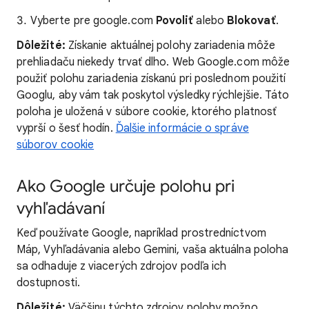
Vyberte pre google.com
Povoliť
alebo
Blokovať
.
Dôležité:
Získanie aktuálnej polohy zariadenia môže
prehliadaču niekedy trvať dlho. Web Google.com môže
použiť polohu zariadenia získanú pri poslednom použití
Googlu, aby vám tak poskytol výsledky rýchlejšie. Táto
poloha je uložená v súbore cookie, ktorého platnosť
vyprší o šesť hodín.
Ďalšie informácie o správe
súborov cookie
Ako Google určuje polohu pri
vyhľadávaní
Keď používate Google, napríklad prostredníctvom
Máp, Vyhľadávania alebo Gemini, vaša aktuálna poloha
sa odhaduje z viacerých zdrojov podľa ich
dostupnosti.
Dôležité:
Väčšinu týchto zdrojov polohy možno