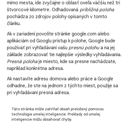
mimo mesta, ide zvyčajne o oblasť oveľa väčšiu než tri
štvorcové kilometre. Odhadovaná
približná poloha
pochádza zo zdrojov polohy opísaných v tomto
článku.
Ak v zariadení povolíte stránke google.com alebo
aplikáciám od Googlu prístup k polohe, Google bude
používať pri vyhľadávaní vašu
presnú polohu
a na jej
základe zobrazovať tie najlepšie výsledky vyhľadávania.
Presná poloha
je miesto, kde sa presne nachádzate,
napríklad konkrétna adresa.
Ak nastavíte adresu domova alebo práce a Google
odhadne, že ste na jednom z týchto miest, použije sa
pri vyhľadávaní presná adresa.
Táto stránka môže zahŕňať obsah preložený pomocou
technológie umelej inteligencie. Preklady od umelej
inteligencie môžu obsahovať chyby.