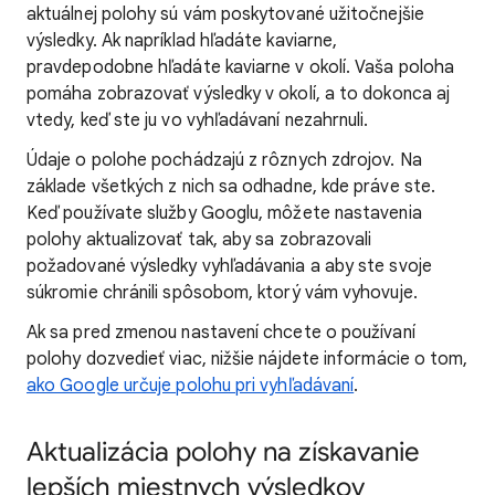
aktuálnej polohy sú vám poskytované užitočnejšie
výsledky. Ak napríklad hľadáte kaviarne,
pravdepodobne hľadáte kaviarne v okolí. Vaša poloha
pomáha zobrazovať
výsledky v okolí, a to dokonca aj
vtedy, keď ste ju vo vyhľadávaní nezahrnuli.
Údaje o polohe pochádzajú z rôznych zdrojov. Na
základe všetkých z nich sa odhadne, kde práve ste.
Keď používate služby Googlu, môžete nastavenia
polohy aktualizovať tak, aby sa zobrazovali
požadované výsledky vyhľadávania a aby ste svoje
súkromie chránili spôsobom, ktorý vám vyhovuje.
Ak sa pred zmenou
nastavení chcete o používaní
poloh
y dozvedieť viac, nižšie nájdete informácie o tom,
ako Google určuje polohu pri vyhľadávaní
.
Aktualizácia polohy na získavanie
lepších miestnych výsledkov