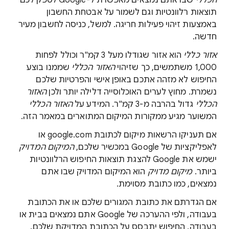
הכללי
שבו אתם נמצאים מאפשרת ל-Google לספק לכם
תוצאות רלוונטיות וגם לשמור על אבטחת החשבון
באמצעות זיהוי פעילות חריגה. למשל, כניסה לחשבון מעיר
חדשה.
אזור כללי
הוא אזור שגודלו מעל 3 קמ"ר וכולל לפחות
1,000 משתמשים, כך שזיהוי
האזור הכללי
שממנו בוצע
החיפוש לא מזהה אתכם באופן אישי והפרטיות שלכם
נשמרת. מחוץ לערים האוכלוסייה דלילה יותר ולכן
האזור
הכללי
גדול בהרבה מ-3 קמ"ר. המידע על
האזור הכללי
המשוער מגיע ממקורות המיקום המתוארים במאמר הזה.
אם תעניקו הרשאות מיקום לכתובת google.com או
לאפליקציות של Google במכשיר שלכם,
המיקום המדויק
ישמש את Google להצגת תוצאות החיפוש הרלוונטיות
ביותר.
מיקום מדויק
הוא המיקום המדויק שבו אתם
נמצאים, כמו כתובת מסוימת.
אם הגדרתם את כתובת המגורים שלכם או את הכתובת
בעבודה, ולפי ההערכה של Google אתם נמצאים בבית או
בעבודה, החיפוש יתבסס על הכתובת המדויקת שלכם.