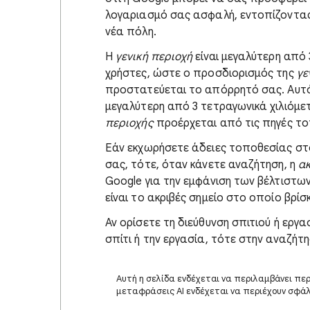
λογαριασμό σας ασφαλή, εντοπίζοντα
νέα πόλη.
Η
γενική περιοχή
είναι μεγαλύτερη από 
χρήστες, ώστε ο προσδιορισμός της
γε
προστατεύεται το απόρρητό σας. Αυτό 
μεγαλύτερη από 3 τετραγωνικά χιλιόμετ
περιοχής
προέρχεται από τις πηγές το
Εάν εκχωρήσετε άδειες τοποθεσίας στο
σας, τότε, όταν κάνετε αναζήτηση, η
ακ
Google για την εμφάνιση των βέλτιστ
είναι το ακριβές σημείο στο οποίο βρίσ
Αν ορίσετε τη διεύθυνση σπιτιού ή εργα
σπίτι ή την εργασία, τότε στην αναζήτη
Αυτή η σελίδα ενδέχεται να περιλαμβάνει πε
μεταφράσεις AI ενδέχεται να περιέχουν σφά