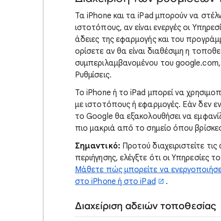
Τα iPhone και τα iPad μπορούν να στέ
ιστοτόπους, αν είναι ενεργές οι Υπηρε
άδειες της εφαρμογής και του προγράμ
ορίσετε αν θα είναι διαθέσιμη η τοπο
συμπεριλαμβανομένου του google.com, 
Ρυθμίσεις.
Το iPhone ή το iPad μπορεί να χρησιμο
με ιστοτόπους ή εφαρμογές. Εάν δεν ε
το Google θα εξακολουθήσει να εμφανί
πιο μακριά από το σημείο όπου βρίσκε
Σημαντικό:
Προτού διαχειριστείτε τις
περιήγησης, ελέγξτε ότι οι Υπηρεσίες τ
Μάθετε πώς μπορείτε να ενεργοποιήσε
στο iPhone ή στο iPad
.
Διαχείριση αδειών τοποθεσίας