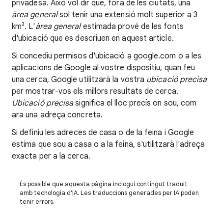
privadesa. Això vol dir que, fora de les ciutats, una
àrea general
sol tenir una extensió molt superior a 3
km². L'
àrea general
estimada prové de les fonts
d'ubicació que es descriuen en aquest article.
Si concediu permisos d'ubicació a google.com o a les
aplicacions de Google al vostre dispositiu, quan feu
una cerca, Google utilitzarà la vostra
ubicació precisa
per mostrar-vos els millors resultats de cerca.
Ubicació precisa
significa el lloc precís on sou, com
ara una adreça concreta.
Si definiu les adreces de casa o de la feina i Google
estima que sou a casa o a la feina, s'utilitzarà l'adreça
exacta per a la cerca.
És possible que aquesta pàgina inclogui contingut traduït
amb tecnologia d'IA. Les traduccions generades per IA poden
tenir errors.