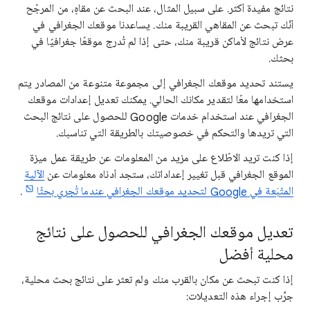
نتائج مفيدة أكثر. على سبيل المثال، عند البحث عن مقاهٍ، من المرجّح
أنّك تبحث عن المقاهي القريبة منك. يساعدنا
موقعك الجغرافي في
عرض
نتائج لأماكن قريبة منك، حتى إذا لم تُدرج موقعًا جغرافيًا في
بحثك.
يستند تحديد موقعك الجغرافي إلى مجموعة متنوعة من المصادر يتم
استخدامها معًا لتقدير مكانك الحالي. يمكنك تعديل إعدادات موقعك
الجغرافي عند استخدام خدمات Google للحصول على نتائج البحث
التي تريدها والتحكم في خصوصيتك بالطريقة التي تناسبك.
إذا كنت تريد الاطّلاع على مزيد
من المعلومات عن طريقة عمل ميزة
الموقع
الجغرافي قبل تغيير إعداداتك، ستجد أدناه معلومات عن
الآلية
المتّبَعة في Google لتحديد موقعك الجغرافي عندما تُجري بحثًا
.
تعديل موقعك الجغرافي للحصول على نتائج
محلية أفضل
إذا كنت تبحث عن
مكان بالقرب منك ولم تعثر على نتائج بحث محلية،
جرِّب إجراء هذه
التعديلات: