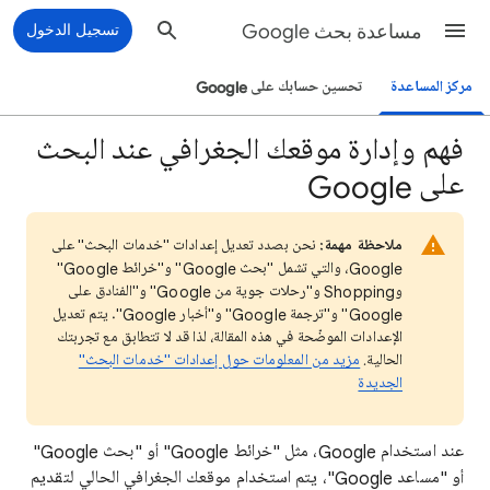
مساعدة بحث Google
تسجيل الدخول
مركز المساعدة
تحسين حسابك على Google
فهم وإدارة موقعك الجغرافي عند البحث
على Google
ملاحظة مهمة:
نحن بصدد تعديل إعدادات "خدمات البحث" على
Google، والتي تشمل "بحث Google" و"خرائط Google"
وShopping و"رحلات جوية من Google" و"الفنادق على
Google" و"ترجمة Google" و"أخبار Google". يتم تعديل
الإعدادات الموضّحة في هذه المقالة، لذا قد لا تتطابق مع تجربتك
الحالية.
مزيد من المعلومات حول إعدادات "خدمات البحث"
الجديدة
عند
استخدام Google، مثل "خرائط Google" أو "بحث Google"
أو "مساعد Google"، يتم استخدام موقعك الجغرافي الحالي لتقديم