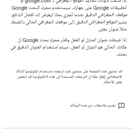
إذا منحت أذونات تحديد الموقع الجغرافي لـ google.com أو
لتطبيقات Google على جهازك، سيستخدم محرك البحث Google
موقعك الجغرافي الدقيق
عندما تُجري بحثًا ليعرض لك أفضل النتائج.
يشير
الموقع الجغرافي الدقيق
إلى موقعك الجغرافي الحالي بالضبط،
مثلاً عنوان معيّن.
إذا ضبطت عنوان المنزل أو العمل وقدَّر محرك بحث Google أنّ
مكانك الحالي هو المنزل أو العمل، سيتم استخدام العنوان الدقيق في
بحثك.
قد تحتوي هذه الصفحة على محتوى تمت ترجمته باستخدام تكنولوجيا الذكاء
الاصطناعي (AI). علمًا أنّ الترجمات المستندة إلى هذه التكنولوجيا قد تتضمن
بعض الأخطاء.
تقديم ملاحظات عن هذه المقالة