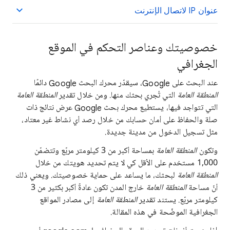
عنوان IP لاتصال الإنترنت
خصوصيتك وعناصر التحكم في الموقع
الجغرافي
عند البحث على Google، سيقدّر محرك البحث Google دائمًا
المنطقة العامة
التي تُجري بحثك منها. ومن خلال تقدير
المنطقة العامة
التي تتواجد فيها، يستطيع محرك بحث Google عرض نتائج ذات
صلة والحفاظ على أمان حسابك من خلال رصد أي نشاط غير معتاد،
مثل تسجيل الدخول من مدينة جديدة.
وتكون
المنطقة العامة
بمساحة أكبر من 3 كيلومتر مربّع وتتضمّن
1,000 مستخدم على الأقل كي لا يتم تحديد هويتك من خلال
المنطقة العامة
لبحثك، ما يساعد على حماية خصوصيتك. ويعني ذلك
أنّ مساحة
المنطقة العامة
خارج المدن تكون عادةً أكبر بكثير من 3
كيلومتر مربّع. يستند تقدير
المنطقة العامة
إلى مصادر المواقع
الجغرافية الموضّحة في هذه المقالة.