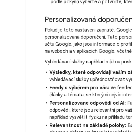
podle pokynů vyberte a potvrďte, kte
Personalizovaná doporučen
Pokud je toto nastavení zapnuté, Googl
personalizovaná doporučení. Tato person
účtu Google, jako jsou informace o profil
na webech a v aplikacích Google, včetně 
Vyhledávací služby například můžou posk
Výsledky, které odpovídají vašim 
vyhledávací služby upřednostňovat výs
Feedy s výběrem pro vás:
Ve feedech
články a témata, se kterými nejvíc inte
Personalizované odpovědi od AI:
Fu
odpovědi, které jsou relevantní pro v
například vysvětlit fyziku na příkladu te
Relevantnost na základě polohy:
Bu