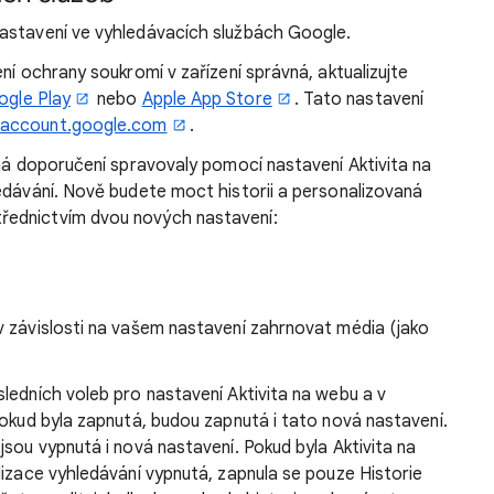
astavení ve vyhledávacích službách Google.
ní ochrany soukromí v zařízení správná, aktualizujte
ogle Play
nebo
Apple App Store
. Tato nastavení
e
account.google.com
.
aná doporučení spravovaly pomocí nastavení Aktivita na
edávání. Nově budete moct historii a personalizovaná
řednictvím dvou nových nastavení:
v závislosti na vašem nastavení zahrnovat média (jako
ledních voleb pro nastavení Aktivita na webu a v
Pokud byla zapnutá, budou zapnutá i tato nová nastavení.
jsou vypnutá i nová nastavení. Pokud byla Aktivita na
lizace vyhledávání vypnutá, zapnula se pouze Historie