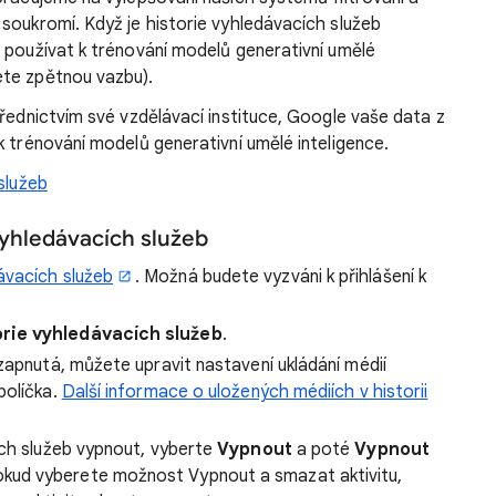
soukromí. Když je historie vyhledávacích služeb
 používat k trénování modelů generativní umělé
ete zpětnou vazbu).
řednictvím své vzdělávací instituce, Google vaše data z
k trénování modelů generativní umělé inteligence.
služeb
vyhledávacích služeb
ávacích služeb
. Možná budete vyzváni k přihlášení k
orie vyhledávacích služeb
.
 zapnutá, můžete upravit nastavení ukládání médií
políčka.
Další informace o uložených médiích v historii
ích služeb vypnout, vyberte
Vypnout
a poté
Vypnout
okud vyberete možnost Vypnout a smazat aktivitu,