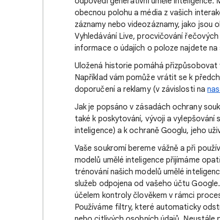
odpovědi generativní umělé inteligence. M
obecnou polohu a média z vašich interak
záznamy nebo videozáznamy, jako jsou o
Vyhledávání Live, procvičování řečových 
informace o údajích o poloze najdete na
Uložená historie pomáhá přizpůsobovat 
Například vám pomůže vrátit se k předc
doporučení a reklamy (v závislosti na
nas
Jak je popsáno v zásadách ochrany soukr
také k poskytování, vývoji a vylepšování 
inteligence) a k ochraně Googlu, jeho uži
Vaše soukromí bereme vážně a při používá
modelů umělé inteligence přijímáme opatř
trénování našich modelů umělé inteligen
služeb odpojena od vašeho účtu Google. 
účelem kontroly člověkem v rámci proce
Používáme filtry, které automaticky odstr
nebo citlivých osobních údajů. Neustále 