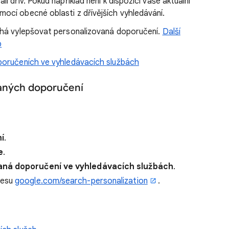
i dřív. Pokud například není k dispozici vaše aktuální
ocí obecné oblasti z dřívějších vyhledávání.
há vylepšovat personalizovaná doporučení.
Další
b
poručeních ve vyhledávacích službách
vaných doporučení
í
.
e
.
aná doporučení ve vyhledávacích službách
.
resu
google.com/search-personalization
.