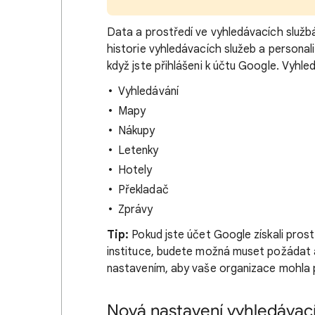
Data a prostředí ve vyhledávacích slu
historie vyhledávacích služeb a personal
když jste přihlášeni k účtu Google. Vyhled
Vyhledávání
Mapy
Nákupy
Letenky
Hotely
Překladač
Zprávy
Tip:
Pokud jste účet Google získali pro
instituce, budete možná muset požádat a
nastavením, aby vaše organizace mohla p
Nová nastavení vyhledávac