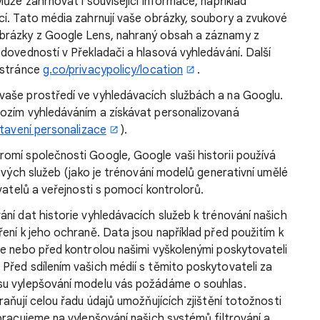
ůže zahrnovat i související informace, například
cí. Tato média zahrnují vaše obrázky, soubory a zvukové
brázky z Google Lens, nahraný obsah a záznamy z
dovedností v Překladači a hlasová vyhledávání. Další
 stránce
g.co/privacypolicy/location
.
vaše prostředí ve vyhledávacích službách a na Googlu.
hozím vyhledáváním a získávat personalizovaná
tavení personalizace
).
omí společnosti Google, Google vaši historii používá
svých služeb (jako je trénování modelů generativní umělé
vatelů a veřejnosti s pomocí kontrolorů.
ní dat historie vyhledávacích služeb k trénování našich
ení k jeho ochraně. Data jsou například před použitím k
ce nebo před kontrolou našimi vyškolenými poskytovateli
Před sdílením vašich médií s těmito poskytovateli za
su vylepšování modelu vás požádáme o souhlas.
aňují celou řadu údajů umožňujících zjištění totožnosti
pracujeme na vylepšování našich systémů filtrování a