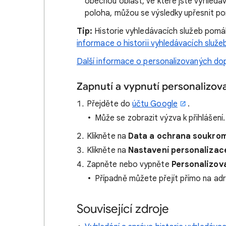
obecnou oblast, ve které jste vyhledával
poloha, můžou se výsledky upřesnit pom
Tip:
Historie vyhledávacích služeb pomá
informace o historii vyhledávacích služe
Další informace o personalizovaných do
Zapnutí a vypnutí personalizo
Přejděte do
účtu Google
.
Může se zobrazit výzva k přihlášení.
Klikněte na
Data a ochrana soukrom
Klikněte na
Nastavení personalizac
Zapněte nebo vypněte
Personalizov
Případně můžete přejít přímo na ad
Související zdroje