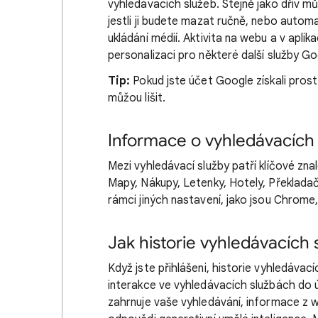
vyhledávacích služeb. Stejně jako dřív mů
jestli ji budete mazat ručně, nebo autom
ukládání médií. Aktivita na webu a v apli
personalizaci pro některé další služby Go
Tip:
Pokud jste účet Google získali prost
můžou lišit.
Informace o vyhledávacích
Mezi vyhledávací služby patří klíčové zna
Mapy, Nákupy, Letenky, Hotely, Překladač 
rámci jiných nastavení, jako jsou Chrome
Jak historie vyhledávacích 
Když jste přihlášeni, historie vyhledáva
interakce ve vyhledávacích službách do ú
zahrnuje vaše vyhledávání, informace z w