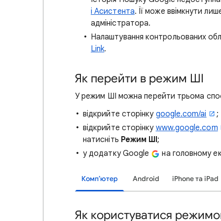
і Асистента
. Її може ввімкнути ли
адміністратора.
Налаштування контрольованих облі
Link
.
Як перейти в режим ШІ
У режим ШІ можна перейти трьома спо
відкрийте сторінку
google.com/ai
;
відкрийте сторінку
www.google.com
натисніть
Режим ШІ
;
у додатку Google
на головному ек
Комп’ютер
Android
iPhone та iPad
Як користуватися режимо