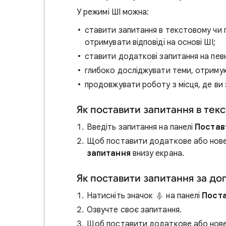
У режимі ШІ можна:
ставити запитання в текстовому чи
отримувати відповіді на основі ШІ;
ставити додаткові запитання на пев
глибоко досліджувати теми, отримуюч
продовжувати роботу з місця, де ви з
Як поставити запитання в тек
Введіть запитання на панелі
Постав
Щоб поставити додаткове або нове 
запитання
внизу екрана.
Як поставити запитання за д
Натисніть значок
на панелі
Поста
Озвучте своє запитання.
Щоб поставити додаткове або нове 