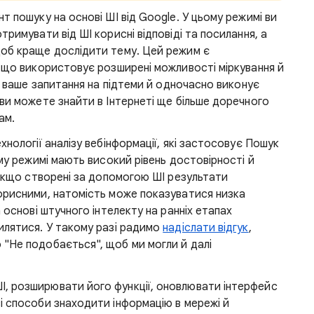
т пошуку на основі ШІ від Google. У цьому режимі ви
римувати від ШІ корисні відповіді та посилання, а
щоб краще дослідити тему. Цей режим є
, що використовує розширені можливості міркування й
яє ваше запитання на підтеми й одночасно виконує
ви можете знайти в Інтернеті ще більше доречного
ам.
хнології аналізу вебінформації, які застосовує Пошук
ому режимі мають високий рівень достовірності й
 якщо створені за допомогою ШІ результати
орисними, натомість може показуватися низка
 основі штучного інтелекту на ранніх етапах
илятися. У такому разі радимо
надіслати відгук
,
"Не подобається", щоб ми могли й далі
, розширювати його функції, оновлювати інтерфейс
і способи знаходити інформацію в мережі й