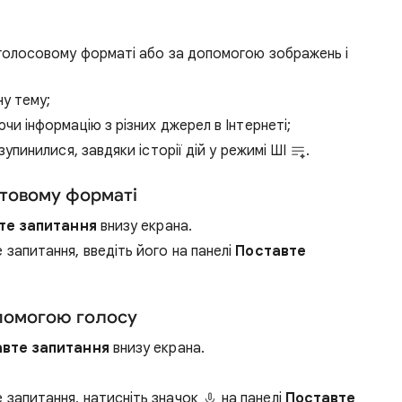
 голосовому форматі або за допомогою зображень і
ну тему;
и інформацію з різних джерел в Інтернеті;
упинилися, завдяки історії дій у режимі ШІ
.
стовому форматі
те запитання
внизу екрана.
запитання, введіть його на панелі
Поставте
опомогою голосу
вте запитання
внизу екрана.
запитання, натисніть значок
на панелі
Поставте