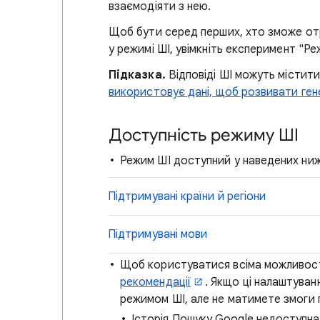
взаємодіяти з нею.
Щоб бути серед перших, хто зможе от
у режимі ШІ, увімкніть експеримент "Р
Підказка.
Відповіді ШІ можуть містит
використовує дані, щоб розвивати ген
Доступність режиму ШІ
Режим ШІ доступний у наведених нижч
Підтримувані країни й регіони
Підтримувані мови
Щоб користуватися всіма можливост
рекомендації
. Якщо ці налаштува
режимом ШІ, але не матимете змоги 
Історія Пошуку Google недоступна