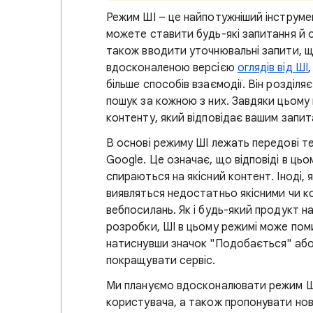
Режим ШІ – це найпотужніший інструмен
можете ставити будь-які запитання й от
також вводити уточнювальні запити, 
вдосконаленою версією
оглядів від ШІ
більше способів взаємодії. Він розділ
пошук за кожною з них. Завдяки цьому 
контенту, який відповідає вашим запит
В основі режиму ШІ лежать передові те
Google. Це означає, що відповіді в ць
спираються на якісний контент. Іноді,
виявляться недостатньо якісними чи к
вебпосилань. Як і будь-який продукт на
розробки, ШІ в цьому режимі може пом
натиснувши значок "Подобається" або 
покращувати сервіс.
Ми плануємо вдосконалювати режим ШІ
користувача, а також пропонувати нов