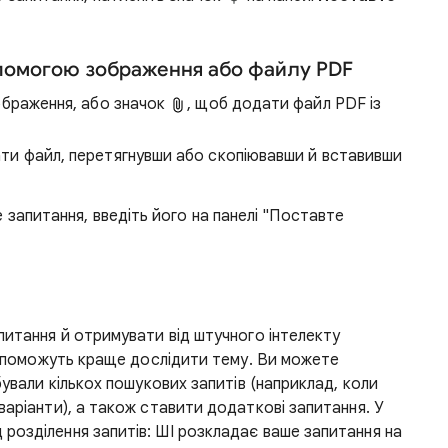
опомогою зображення або файлу PDF
ображення, або значок
, щоб додати файл PDF із
и файл, перетягнувши або скопіювавши й вставивши
запитання, введіть його на панелі "Поставте
питання й отримувати від штучного інтелекту
 допоможуть краще дослідити тему. Ви можете
бували кількох пошукових запитів (наприклад, коли
варіанти), а також ставити додаткові запитання. У
розділення запитів: ШІ розкладає ваше запитання на