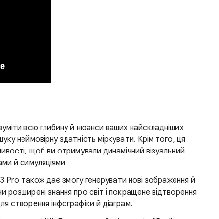
зуміти всю глибину й нюанси ваших найскладніших
уку неймовірну здатність міркувати. Крім того, ця
ливості, щоб ви отримували динамічний візуальний
ами й симуляціями.
i 3 Pro також дає змогу генерувати нові зображення й
и розширені знання про світ і покращене відтворення
я створення інфографіки й діаграм.