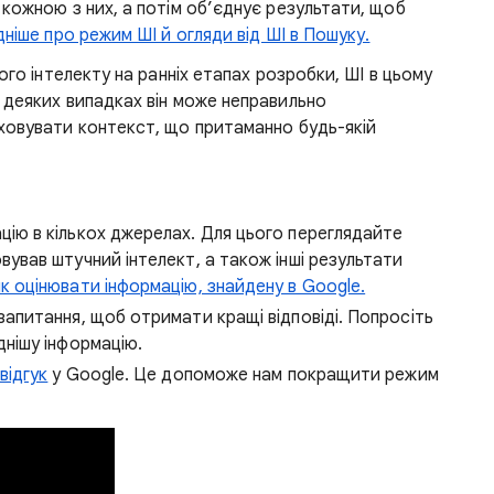
кожною з них, а потім об’єднує результати, щоб
ніше про режим ШІ й огляди від ШІ в Пошуку.
ого інтелекту на ранніх етапах розробки, ШІ в цьому
 деяких випадках він може неправильно
ховувати контекст, що притаманно будь-якій
цію в кількох джерелах. Для цього переглядайте
вував штучний інтелект, а також інші результати
к оцінювати інформацію, знайдену в Google.
запитання, щоб отримати кращі відповіді. Попросіть
днішу інформацію.
відгук
у Google. Це допоможе нам покращити режим