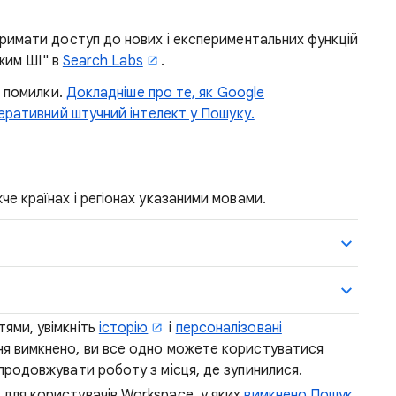
римати доступ до нових і експериментальних функцій
ежим ШІ" в
Search Labs
.
и помилки.
Докладніше про те, як Google
еративний штучний інтелект у Пошуку.
е країнах і регіонах указаними мовами.
ями, увімкніть
історію
і
персоналізовані
ння вимкнено, ви все одно можете користуватися
продовжувати роботу з місця, де зупинилися.
 для користувачів Workspace, у яких
вимкнено Пошук