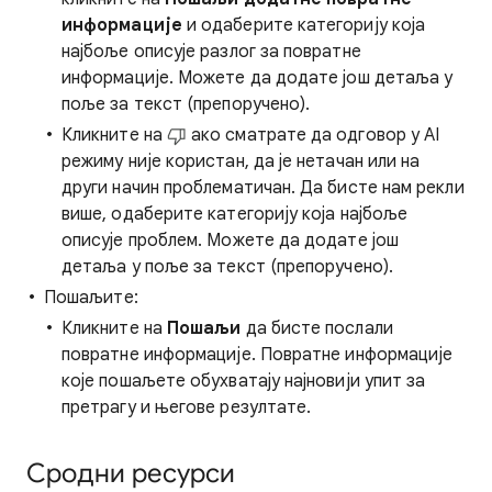
информације
и одаберите категорију која
најбоље описује разлог за повратне
информације. Можете да додате још детаља у
поље за текст (препоручено).
Кликните на
ако сматрате да одговор у AI
режиму није користан, да је нетачан или на
други начин проблематичан. Да бисте нам рекли
више, одаберите категорију која најбоље
описује проблем. Можете да додате још
детаља у поље за текст (препоручено).
Пошаљите:
Кликните на
Пошаљи
да бисте послали
повратне информације. Повратне информације
које пошаљете обухватају најновији упит за
претрагу и његове резултате.
Сродни ресурси