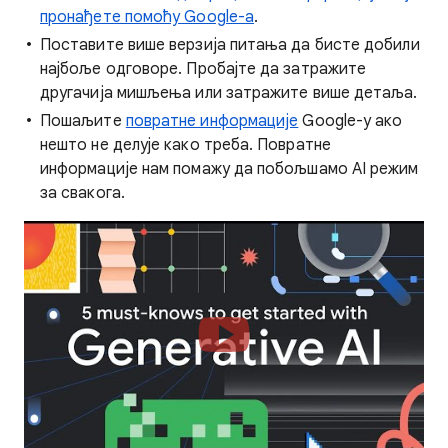
пронађете помоћу Google-а
.
Поставите више верзија питања да бисте добили
најбоље одговоре. Пробајте да затражите
другачија мишљења или затражите више детаља.
Пошаљите
повратне информације
Google-у ако
нешто не делује како треба. Повратне
информације нам помажу да побољшамо AI режим
за свакога.