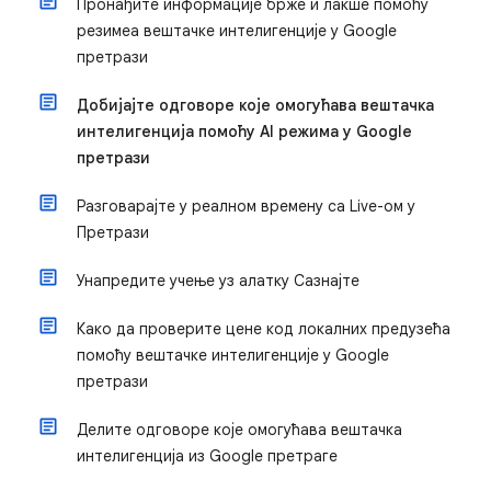
Пронађите информације брже и лакше помоћу
резимеа вештачке интелигенције у Google
претрази
Добијајте одговоре које омогућава вештачка
интелигенција помоћу AI режима у Google
претрази
Разговарајте у реалном времену са Live-ом у
Претрази
Унапредите учење уз алатку Сазнајте
Како да проверите цене код локалних предузећа
помоћу вештачке интелигенције у Google
претрази
Делите одговоре које омогућава вештачка
интелигенција из Google претраге