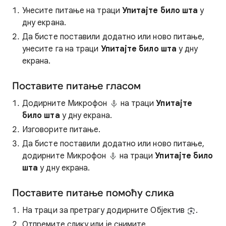
Унесите питање на траци
Упитајте било шта
у
дну екрана.
Да бисте поставили додатно или ново питање,
унесите га на траци
Упитајте било шта
у дну
екрана.
Поставите питање гласом
Додирните Микрофон
на траци
Упитајте
било шта
у дну екрана.
Изговорите питање.
Да бисте поставили додатно или ново питање,
додирните Микрофон
на траци
Упитајте било
шта
у дну екрана.
Поставите питање помоћу слика
На траци за претрагу додирните Објектив
.
Отпремите слику или је снимите.