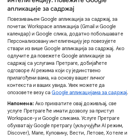
интелигенцију: Повежите Google
апликације за садржај
Повезивањем Google апликација за садржај, за
почетак Workspace апликација (Gmail и Google
календар) и Google слика, додатно побољшавате
Персонализовану интелигенцију јер повезујете
ствари из више Google апликација за садржај. Ако
одлучите да повежете Google апликације за
садржај са услугама Претраге, добијаћете
одговоре AI режима који су јединствено
прилагођени вама, на основу вашег личног
контекста и ваших увида. Увек можете да
опозовете везу са
Google апликацијама за садржај
.
Напомена:
Ако прихватите овај доживљај, све
услуге Претраге ће имати дозволу за приступ
Workspace-у и Google сликама. Услуге Претраге
обухватају Google претрагу (укључујући AI режим,
Discover), Мапе, Куповину, Вести, Летове, Хотеле и