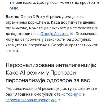
типове налога. Доступност можете да проверите
овде
.
Важно:
Gemini 3 Pro у AI режиму има дневна
ограничења коришћења. Када достигнете дневно
ограничење, можете да сачекате да се освежи или
да надоградите на
Google AI пакет
. Ограничења
могу да се промене у зависности од доступних
капацитета, потражње и Google AI претплатничког
пакета.
Персонализована интелигенција:
Како AI режим у Претрази
персонализује одговоре за вас
Персонализација AI режима је доступна ако имате
бар 18 година и омогућили сте
историју
и
персонализоване препоруке
.