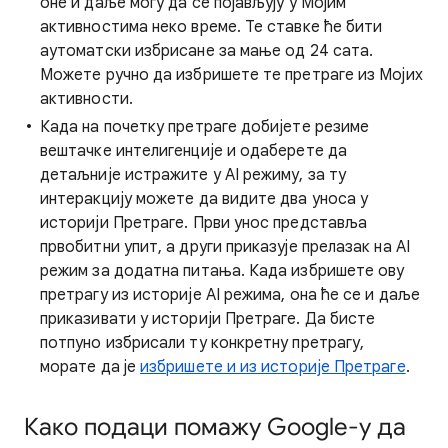
оне и даље могу да се појављују у Мојим
активностима неко време. Те ставке ће бити
аутоматски избрисане за мање од 24 сата.
Можете ручно да избришете те претраге из Мојих
активности.
Када на почетку претраге добијете резиме
вештачке интелигенције и одаберете да
детаљније истражите у AI режиму, за ту
интеракцију можете да видите два уноса у
историји Претраге. Први унос представља
првобитни упит, а други приказује прелазак на AI
режим за додатна питања. Када избришете ову
претрагу из историје AI режима, она ће се и даље
приказивати у историји Претраге. Да бисте
потпуно избрисали ту конкретну претрагу,
морате да је
избришете и из историје Претраге
.
Како подаци помажу Google-у да