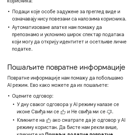
корисника:
Подаци које особе задужене за преглед виде и
означавају нису повезани са налозима корисника.
Аутоматизоване алатке нам помажу да
препознамо и уклонимо широк спектар података
који могу да открију идентитет и осетљиве личне
податке.
Пошаљите повратне информације
Повратне информације нам помажу да побољшамо
AI режим. Ево како можете да их пошаљете:
Оцените одговор:
У дну сваког одговора у AI режиму налазе се
иконе Свиђа ми се
и Не свиђа ми се
.
Кликните на
ако сматрате да је одговор у AI
режиму користан. Да бисте нам рекли више,
кликните на
Пошаљи додатне повратне