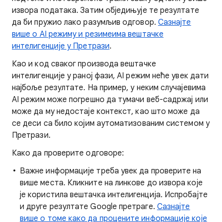
извора података. Затим обједињује те резултате
да би пружио лако разумљив одговор.
Сазнајте
више о AI режиму и резимеима вештачке
интелигенције у Претрази
.
Као и код сваког производа вештачке
интелигенције у раној фази, AI режим неће увек дати
најбоље резултате. На пример, у неким случајевима
AI режим може погрешно да тумачи веб-садржај или
може да му недостаје контекст, као што може да
се деси са било којим аутоматизованим системом у
Претрази.
Како да проверите одговоре:
Важне информације треба увек да проверите на
више места. Кликните на линкове до извора које
је користила вештачка интелигенција. Испробајте
и друге резултате Google претраге.
Сазнајте
више о томе како да процените информације које