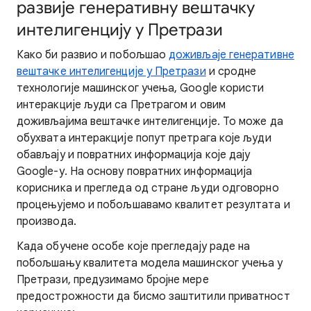
развије генеративну вештачку
интелигенцију у Претрази
Како би развио и побољшао
доживљаје генеративне
вештачке интелигенције у Претрази
и сродне
технологије машинског учења, Google користи
интеракције људи са Претрагом и овим
доживљајима вештачке интелигенције. То може да
обухвата интеракције попут претрага које људи
обављају и повратних информација које дају
Google-у. На основу повратних информација
корисника и прегледа од стране људи одговорно
процењујемо и побољшавамо квалитет резултата и
производа.
Када обучене особе које прегледају раде на
побољшању квалитета модела машинског учења у
Претрази, предузимамо бројне мере
предострожности да бисмо заштитили приватност