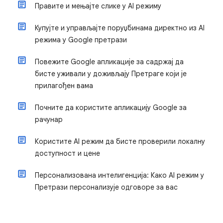
Правите и мењајте слике у AI режиму
Купујте и управљајте поруџбинама директно из AI
режима у Google претрази
Повежите Google апликације за садржај да
бисте уживали у доживљају Претраге који је
прилагођен вама
Почните да користите апликацију Google за
рачунар
Користите AI режим да бисте проверили локалну
доступност и цене
Персонализована интелигенција: Како AI режим у
Претрази персонализује одговоре за вас