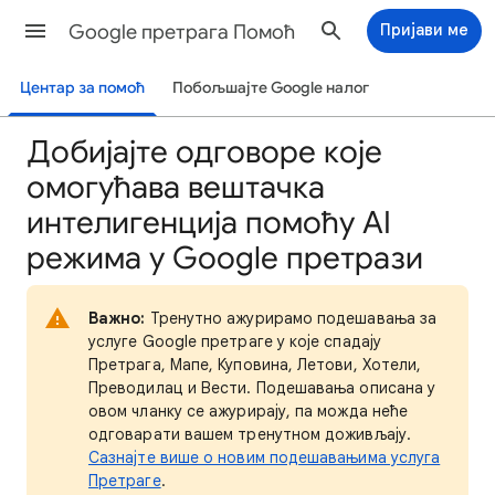
Google претрага Помоћ
Пријави ме
Центар за помоћ
Побољшајте Google налог
Добијајте одговоре које
омогућава вештачка
интелигенција помоћу AI
режима у Google претрази
Важно:
Тренутно ажурирамо подешавања за
услуге Google претраге у које спадају
Претрага, Мапе, Куповина, Летови, Хотели,
Преводилац и Вести. Подешавања описана у
овом чланку се ажурирају, па можда неће
одговарати вашем тренутном доживљају.
Сазнајте више о новим подешавањима услуга
Претраге
.