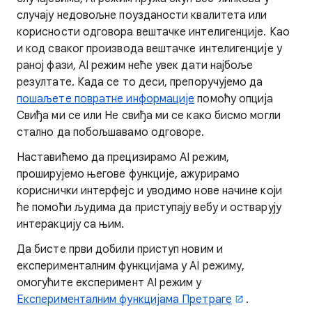
случају недовољне поузданости квалитета или
корисности одговора вештачке интелигенције. Као
и код сваког производа вештачке интелигенције у
раној фази, AI режим неће увек дати најбоље
резултате. Када се то деси, препоручујемо да
пошаљете повратне информације
помоћу опција
Свиђа ми се или Не свиђа ми се како бисмо могли
стално да побољшавамо одговоре.
Наставићемо да прецизирамо AI режим,
проширујемо његове функције, ажурирамо
кориснички интерфејс и уводимо нове начине који
ће помоћи људима да приступају вебу и остварују
интеракцију са њим.
Да бисте први добили приступ новим и
експерименталним функцијама у AI режиму,
омогућите експеримент AI режим у
Експерименталним функцијама Претраге
.