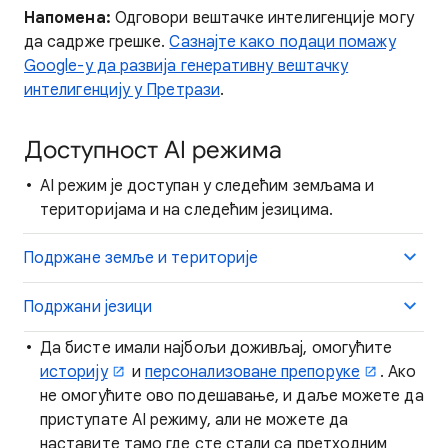
Напомена:
Одговори вештачке интелигенције могу
да садрже грешке.
Сазнајте како подаци помажу
Google-у да развијa генеративну вештачку
интелигенцију у Претрази
.
Доступност AI режима
AI режим је доступан у следећим земљама и
територијама и на следећим језицима.
Подржане земље и територије
Подржани језици
Да бисте имали најбољи доживљај, омогућите
историју
и
персонализоване препоруке
. Ако
не омогућите ово подешавање, и даље можете да
приступате AI режиму, али не можете да
наставите тамо где сте стали са претходним