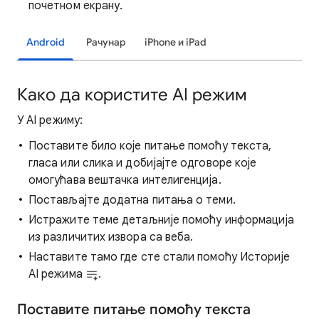
почетном екрану.
Android
Рачунар
iPhone и iPad
Како да користите AI режим
У AI режиму:
Поставите било које питање помоћу текста,
гласа или слика и добијајте одговоре које
омогућава вештачка интелигенција.
Постављајте додатна питања о теми.
Истражите теме детаљније помоћу информација
из различитих извора са веба.
Наставите тамо где сте стали помоћу Историје
AI режима
.
Поставите питање помоћу текста