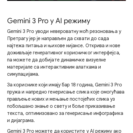
Gemini 3 Pro у AI режиму
Gemini 3 Pro уводи невероватну моћ резоновања у
Претрагу јер је направљен да схвати до сада
најтежа питања и њихове нијансе. Открива и нове
доживљаје генеративног корисничког интерфејса,
па можете да добијате динамичке визуелне
материјале са интерактивним алаткама и
симулацијама.
За кориснике који имају бар 18 година, Gemini 3 Pro
пружа и напредно генерисање слика које омогућава
прављење нових и мењање постојећих слика уз
побољшано знање о свету и боље приказивање
текста, оптимизовано за генерисање инфографика
и дијаграма.
Gemini 3 Pro можете да користите у AI режиму ако