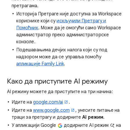
претрагама.
Историја Претраге није доступна за Workspace
кориснике који су
искључили Претрагу и
Помоћник
. Може да је омогући само Workspace
администратор преко администраторске
конзоле.
Подешавањима дечјих налога који су под
надзором може да се управља помоћу
апликације Family Link
.
Како да приступите AI режиму
AI режиму можете да приступите на три начина:
Идите на
google.com/ai
.
Идите на
www.google.com
, унесите питање на
траци за претрагу и додирните
AI режим
.
У апликацији Google
додирните AI режим
на