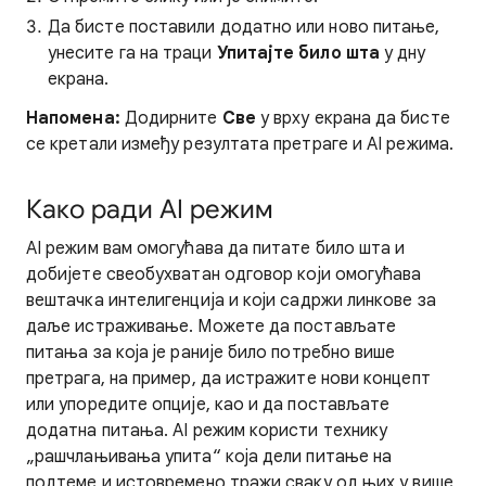
Да бисте поставили додатно или ново питање,
унесите га на траци
Упитајте било шта
у дну
екрана.
Напомена:
Додирните
Све
у врху екрана да бисте
се кретали између резултата претраге и AI режима.
Како ради AI режим
AI режим вам омогућава да питате било шта и
добијете свеобухватан одговор који омогућава
вештачка интелигенција и који садржи линкове за
даље истраживање. Можете да постављате
питања за која је раније било потребно више
претрага, на пример, да истражите нови концепт
или упоредите опције, као и да постављате
додатна питања. AI режим користи технику
„рашчлањивања упита“ која дели питање на
подтеме и истовремено тражи сваку од њих у више