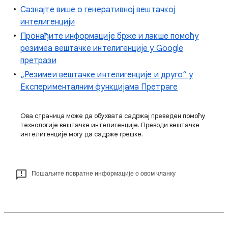
Сазнајте више о генеративној вештачкој
интелигенцији
Пронађите информације брже и лакше помоћу
резимеа вештачке интелигенције у Google
претрази
„Резимеи вештачке интелигенције и друго“ у
Експерименталним функцијама Претраге
Ова страница може да обухвата садржај преведен помоћу
технологије вештачке интелигенције. Преводи вештачке
интелигенције могу да садрже грешке.
Пошаљите повратне информације о овом чланку