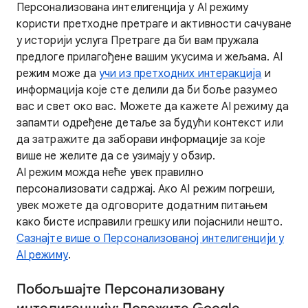
Персонализована интелигенција у AI режиму
користи претходне претраге и активности сачуване
у историји услуга Претраге да би вам пружала
предлоге прилагођене вашим укусима и жељама. AI
режим може да
учи из претходних интеракција
и
информација које сте делили да би боље разумео
вас и свет око вас. Можете да кажете AI режиму да
запамти одређене детаље за будући контекст или
да затражите да заборави информације за које
више не желите да се узимају у обзир.
AI режим можда неће увек правилно
персонализовати садржај. Ако AI режим погреши,
увек можете да одговорите додатним питањем
како бисте исправили грешку или појаснили нешто.
Сазнајте више о Персонализованој интелигенцији у
AI режиму
.
Побољшајте Персонализовану