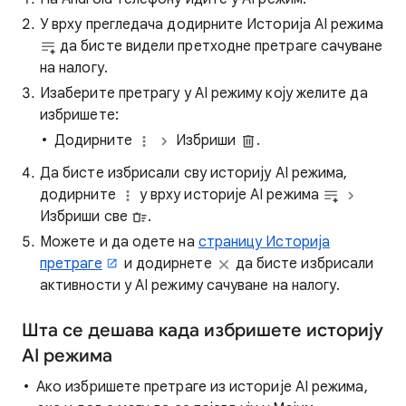
У врху прегледача додирните Историја AI режима
да бисте видели претходне претраге сачуване
на налогу.
Изаберите претрагу у AI режиму коју желите да
избришете:
Додирните
Избриши
.
Да бисте избрисали сву историју AI режима,
додирните
у врху историје AI режима
Избриши све
.
Можете и да одете на
страницу Историја
претраге
и додирнете
да бисте избрисали
активности у AI режиму сачуване на налогу.
Шта се дешава када избришете историју
AI режима
Ако избришете претраге из историје AI режима,