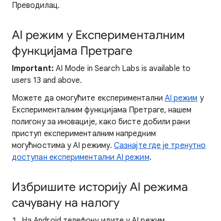
Преводилац.
AI режим у Експерименталним
функцијама Претраге
Important:
AI Mode in Search Labs is available to
users 13 and above.
Можете да омогућите експериментални
AI режим
у
Експерименталним функцијама Претраге, нашем
полигону за иновације, како бисте добили рани
приступ експерименталним напредним
могућностима у AI режиму.
Сазнајте где је тренутно
доступан експериментални AI режим
.
Избришите историју AI режима
сачувану на налогу
На Android телефону идите у AI режим.