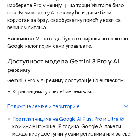
изаберете Pro у менију
на траци Упитајте било
шта. Брзи модел у AI режиму ће и даље бити
користан за брзу, свеобухватну помоћ у вези са
већином питања.
Напомена:
Морате да будете пријављени на лични
Google налог којим сами управљате.
Доступност модела Gemini 3 Pro у AI
режиму
Gemini 3 Pro у AI режиму доступан је на енглеском:
Корисницима у следећим земљама:
Подржане земље и територије
Претплатницима на Google AI Plus, Pro и Ultra
који имају најмање 18 година. Google AI пакети
можда нису доступни у свим регионима или за све