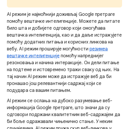
AI режим је најмоћнији доживљај Google претраге
помоћу вештачке интелигенције. Можете да питате
било шта и добијете одговор који омогућава
вештачка интелигенција, као и да даље истражујете
помоћу додатних питања и корисних линкова на
вебу. AI режим проширује могућности
резимеа
вештачке интелигенције
помоћу напреднијег
резоновања и начина интеракције. Он дели питање
на подтеме и истовремено тражи сваку од њих. На
тај начин AI режим може да истражује веб да би
пронашао још релевантнији садржај који се
подудара са вашим питањем.
AI режим се ослања на дубоко разумевање веб-
информација Google претраге, што значи да су
одговори подржани квалитетним веб-садржајем да
би боље одражавали чињенично стање. У неким
случајевима, AI режим пружа скуп веб-линкова у