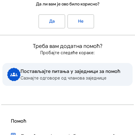
Да ли вам је ово било корисно?
Да
Не
Треба вам додатна помоћ?
Пробајте следеће кораке:
Постављајте питања у заједници за помоћ
Сазнајте одговоре од чланова заједнице
Помоћ