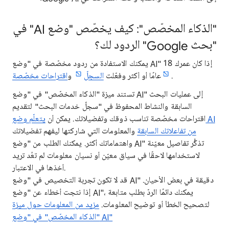
"الذكاء المخصّص": كيف يخصّص "وضع AI" في
"بحث Google" الردود لك؟
يمكنك الاستفادة من ردود مخصّصة في "وضع AI" إذا كان عمرك 18
.
عامًا أو أكثر وفعّلت
السجلّ
و
اقتراحات مخصّصة
تستند ميزة "الذكاء المخصّص" في "وضع AI" إلى عمليات البحث
السابقة والنشاط المحفوظ في "سجلّ خدمات البحث" لتقديم
اقتراحات مخصّصة تناسب ذوقك وتفضيلاتك. يمكن أن
يتعلّم وضع AI
من تفاعلاتك السابقة
والمعلومات التي شاركتها ليفهم تفضيلاتك
واهتماماتك أكثر. يمكنك الطلب من "وضع AI" تذكُّر تفاصيل معيّنة
لاستخدامها لاحقًا في سياق معيّن أو نسيان معلومات لم تعُد تريد
أخذها في الاعتبار.
قد لا تكون تجربة التخصيص في "وضع AI" دقيقة في بعض الأحيان.
إذا نتجت أخطاء عن "وضع AI"، يمكنك دائمًا الردّ بطلب متابعة
لتصحيح الخطأ أو توضيح المعلومات.
مزيد من المعلومات حول ميزة
"الذكاء المخصّص" في "وضع AI"