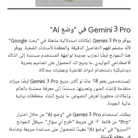
‫Gemini 3 Pro في "وضع AI"
يوفّر Gemini 3 Pro إمكانات استدلالية مذهلة في "بحث Google"
لأنّه مصمّم لفهم التفاصيل الدقيقة والمعقّدة لأسئلتك الصعبة. يوفّر
هذا النموذج أيضًا تجارب جديدة لواجهة المستخدم مستندة إلى الذكاء
الاصطناعي التوليدي، ما يتيح لك الحصول على تصاميم بصرية
ديناميكية باستخدام أدوات تفاعلية وعمليات محاكاة.
للمستخدمين بعمر 18 عامًا أو أكثر، يتيح Gemini 3 Pro أيضًا ميزات
متقدّمة لإنشاء الصور وتعديلها، مستندًا إلى معرفة محسّنة بالعالم
وإمكانات متطورة لعرض النصوص، ما يتيح إنشاء مخططات بيانية
عالية الجودة.
يمكنك استخدام Gemini 3 Pro في "وضع AI" من خلال اختيار
"Pro" من قائمة
في شريط "طرح أي سؤال". سيظلّ النموذج
"السريع" في "وضع AI" مفيدًا للحصول على مساعدة سريعة وشاملة
في معظم الأسئلة.