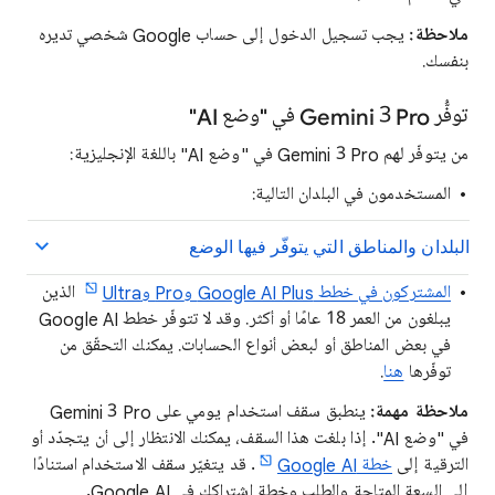
ملاحظة:
يجب تسجيل الدخول إلى حساب Google شخصي تديره
بنفسك.
توفُّر Gemini 3 Pro في "وضع AI"
من يتوفّر لهم Gemini 3 Pro في "وضع AI" باللغة الإنجليزية:
المستخدمون في البلدان التالية:
البلدان والمناطق التي يتوفّر فيها الوضع
المشتركون في خطط Google AI Plus وPro وUltra
الذين
يبلغون من العمر 18 عامًا أو أكثر. وقد لا تتوفّر خطط Google AI
في بعض المناطق أو لبعض أنواع الحسابات. يمكنك التحقّق من
توفّرها
هنا
.
ملاحظة مهمة:
ينطبق سقف استخدام يومي على Gemini 3 Pro
في "وضع AI". إذا بلغت هذا السقف، يمكنك الانتظار إلى أن يتجدّد أو
الترقية إلى
خطة Google AI
. قد يتغيّر سقف الاستخدام استنادًا
إلى السعة المتاحة والطلب وخطة اشتراكك في Google AI.