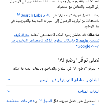
المستخدم وتقديم طُرق جديدة لمساعدة المستخدمين في الوصول
إلى الويب والتفاعل مع محتواه.
يمكنك تفعيل تجربة "وضع AI" في
برنامج Search Labs
للاستفادة من أولوية الوصول إلى الميزات الجديدة والتجريبية في
هذا الوضع.
ملاحظة:
قد تتضمّن ردود الذكاء الاصطناعي أخطاءً.
معرفة كيف
تستعين Google بالبيانات لتطوير الذكاء الاصطناعي التوليدي في
"بحث Google"
نطاق توفُّر "وضع AI"
يتوفّر "وضع AI" في البلدان والمناطق وباللغات المدرَجة أدناه:
البلدان والمناطق التي يتوفّر فيها الوضع
اللغات المتاحة
للحصول على أفضل تجربة، فعِّل
السجلّ
و
الاقتراحات المخصّصة