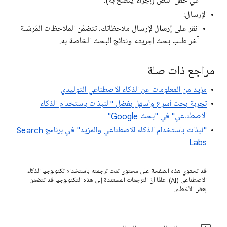
في حقل النص (إجراء يُنصح به).
الإرسال:
انقر على
إرسال
لإرسال ملاحظاتك. تتضمّن الملاحظات المُرسَلة
آخر طلب بحث أجريته ونتائج البحث الخاصة به.
مراجع ذات صلة
مزيد من المعلومات عن الذكاء الاصطناعي التوليدي
تجربة بحث أسرع وأسهل بفضل "النبذات باستخدام الذكاء
الاصطناعي" في "بحث Google"
"نبذات باستخدام الذكاء الاصطناعي والمزيد" في برنامج Search
Labs
قد تحتوي هذه الصفحة على محتوى تمت ترجمته باستخدام تكنولوجيا الذكاء
الاصطناعي (AI). علمًا أنّ الترجمات المستندة إلى هذه التكنولوجيا قد تتضمن
بعض الأخطاء.