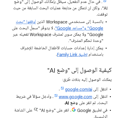
. في حال عدم التفعيل، سيظل بإمكانك الوصول إلى "وضع
AI"، ولكن لن تتمكّن من متابعة عمليات البحث السابقة من حيث
توقفت.
بالنسبة إلى مستخدمي Workspace الذين
أوقفوا "بحث
Google" و"مساعد Google"
، لا يتوفّر "سجلّ البحث على
Google" ولا يمكن سوى لمشرف Workspace تفعيله عبر
"وحدة تحكّم المشرف".
يمكن إدارة إعدادات حسابات الأطفال الخاضعة للإشراف
باستخدام
تطبيق Family Link
.
كيفية الوصول إلى "وضع AI"
يمكنك الوصول إليه بثلاث طُرق:
انتقِل إلى
google.com/ai
.
انتقِل إلى
www.google.com
، وأدخِل سؤالاً في شريط
البحث، ثم انقر على
وضع AI
.
في تطبيق Google
، انقر على "وضع AI"
على الشاشة
الرئيسية.