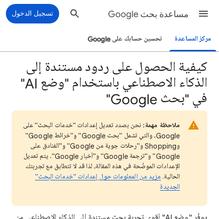
مساعدة بحث Google
تسجيل الدخول
مركز المساعدة
تحسين حسابك على Google
كيفية الحصول على ردود مستندة إلى
الذكاء الاصطناعي باستخدام "وضع AI"
في "بحث Google"
ملاحظة مهمة:
نحن بصدد تعديل إعدادات "خدمات البحث" على
Google، والتي تشمل "بحث Google" و"خرائط Google"
وShopping و"رحلات جوية من Google" و"الفنادق على
Google" و"ترجمة Google" و"أخبار Google". يتم تعديل
الإعدادات الموضّحة في هذه المقالة، لذا قد لا تتطابق مع تجربتك
الحالية.
مزيد من المعلومات حول إعدادات "خدمات البحث"
الجديدة
يوفّر "وضع AI" أقوى تجربة بحث مستندة إلى الذكاء الاصطناعي من