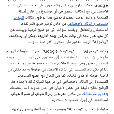
Google. يمكنك طرح أي سؤال والحصول على ردّ مستند إلى الذكاء
الاصطناعي، مع إمكانية التعمّق في أي موضوع من خلال أسئلة
المتابعة وروابط الويب المفيدة. يُوسّع هذا الوضع إمكانات
النبذات
باستخدام الذكاء الاصطناعي
من خلال توفير طرق أكثر تقدّمًا
للاستدلال والتفاعل. ويقسّم سؤالك إلى مواضيع فرعية ويبحث عن
كل منها على حدة في وقت متزامن. بهذه الطريقة، يمكن أن يستكشف
"وضع AI" الويب للعثور على محتوى أكثر صلةً بسؤالك.
يعتمد "وضع AI" على فهم "بحث Google" العميق لمعلومات الويب،
ما يعني أنّ الردود المقدَّمة تستند إلى محتوى على الويب عالي الجودة
لتحسين دقتها. وفي بعض الحالات، سيقدّم مجموعة من روابط الويب
إذا لم يكُن الردّ المستنِد إلى الذكاء الاصطناعي موثوقًا به بما يكفي من
ناحية جودته أو مدى فائدته. كما هي الحال مع جميع المنتجات
المستندة إلى الذكاء الاصطناعي في مراحلها المبكرة، قد لا يقدّم هذا
الوضع نتائج دقيقة في بعض الأحيان. في حال حدوث ذلك، ننصحك
بتقديم ملاحظاتك
من خلال النقر على رمز الإعجاب أو عدم الإعجاب
لمساعدتنا في إجراء تحسينات مستمرة.
سنواصل تحسين "وضع AI" وتوسيع نطاق وظائفه وتعديل واجهة