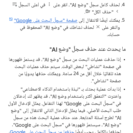
لحذف كامل سجلّ "وضع AI"، انقر على
في أعلى السجلّ
"حذف الكل"
.
يمكنك أيضًا الانتقال إلى
صفحة "سجلّ البحث على Google"
والنقر على
لحذف نشاطك في "وضع AI" المحفوظ في
حسابك.
ما يحدث عند حذف سجلّ "وضع AI"
إذا حذفت عمليات البحث من سجلّ "وضع AI"، قد يستمرّ ظهورها
في صفحة "نشاطي" لبعض الوقت. سيتم حذف عمليات البحث
هذه تلقائيًا خلال أقل من 24 ساعة. ويمكنك حذفها يدويًا من
صفحة "نشاطي".
إذا بدأت عملية بحثك بـ "نبذة باستخدام الذكاء الاصطناعي"
واخترت "التعمّق أكثر باستخدام وضع AI"، قد يظهر لك إدخالان
في "سجلّ البحث على Google" لهذا التفاعل. يمثّل الإدخال الأول
طلب البحث الأصلي، فيما يمثّل الإدخال الثاني الانتقال إلى "وضع
AI" لطرح أسئلة المتابعة. عند حذف عملية البحث هذه من سجلّ
"وضع AI"، سيستمرّ ظهورها في "سجلّ البحث على Google".
لحذفها بالكامل، يجب أيضًا
حذفها من سجلّ البحث على Google
.