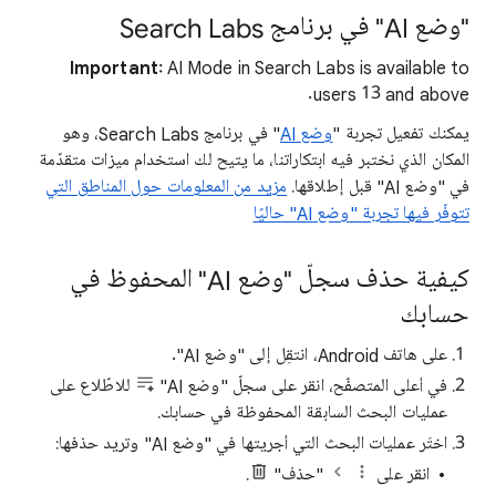
"وضع AI" في برنامج Search Labs
Important:
AI Mode in Search Labs is available to
users 13 and above.
يمكنك تفعيل تجربة "
وضع AI
" في برنامج Search Labs، وهو
المكان الذي نختبر فيه ابتكاراتنا، ما يتيح لك استخدام ميزات متقدّمة
في "وضع AI" قبل إطلاقها.
مزيد من المعلومات حول المناطق التي
تتوفّر فيها تجربة "وضع AI" حاليًا
كيفية حذف سجلّ "وضع AI" المحفوظ في
حسابك
على هاتف Android، انتقِل إلى "وضع AI".
في أعلى المتصفّح، انقر على سجلّ "وضع AI"
للاطّلاع على
عمليات البحث السابقة المحفوظة في حسابك.
اختَر عمليات البحث التي أجريتها في "وضع AI" وتريد حذفها:
انقر على
"حذف"
.