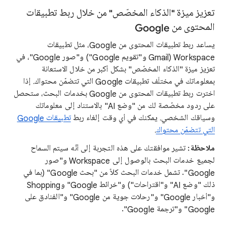
تعزيز ميزة "الذكاء المخصّص" من خلال ربط تطبيقات
المحتوى من Google
يساعد ربط تطبيقات المحتوى من Google، مثل تطبيقات
Workspace‏ (Gmail و"تقويم Google") و"صور Google"، في
تعزيز ميزة "الذكاء المخصّص" بشكل أكبر من خلال الاستعانة
بمعلوماتك في مختلَف تطبيقات Google التي تتضمّن محتواك. إذا
اخترت ربط تطبيقات المحتوى من Google بخدمات البحث، ستحصل
على ردود مخصّصة لك من "وضع AI" بالاستناد إلى معلوماتك
وسياقك الشخصي. يمكنك في أي وقت إلغاء ربط
تطبيقات Google
التي تتضمّن محتواك
.
ملاحظة:
تشير موافقتك على هذه التجربة إلى أنّه سيتم السماح
لجميع خدمات البحث بالوصول إلى Workspace و"صور
Google". تشمل خدمات البحث كلاً من "بحث Google" (بما في
ذلك "وضع AI" و"اقتراحات") و"خرائط Google" وShopping
و"أخبار Google" و"رحلات جوية من Google" و"الفنادق على
Google" و"ترجمة Google".