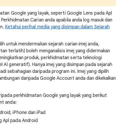
atan Google yang layak, seperti Google Lens pada Apl
 Perkhidmatan Carian anda apabila anda log masuk dan
an.
Ketahui perihal media yang disimpan dalam Sejarah
lih untuk mendermakan sejarah carian imej anda,
an terlatih) boleh menganalisis imej yang didermakan
ingkatkan produk, perkhidmatan serta teknologi
 AI generatif). Hanya imej yang disimpan pada sejarah
i sebahagian daripada program ini. Imej yang dipilih
sambungan daripada Google Account anda dan dikekalkan
ripada perkhidmatan Google yang layak yang berikut
nt anda:
roid, iPhone dan iPad
g Apl pada Android