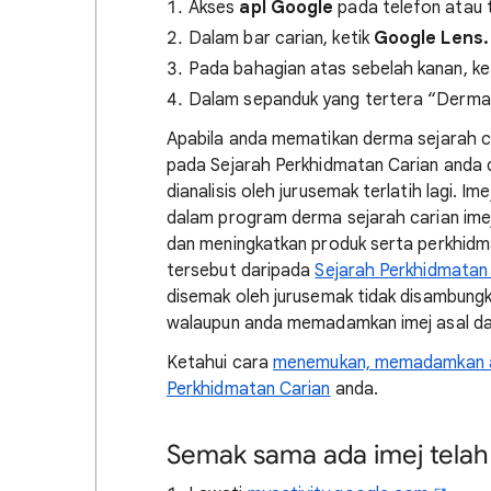
Akses
apl Google
pada telefon atau t
Dalam bar carian, ketik
Google Lens.
Pada bahagian atas sebelah kanan, ke
Dalam sepanduk yang tertera “Derma s
Apabila anda mematikan derma sejarah ca
pada Sejarah Perkhidmatan Carian anda d
dianalisis oleh jurusemak terlatih lagi. 
dalam program derma sejarah carian imej
dan meningkatkan produk serta perkhid
tersebut daripada
Sejarah Perkhidmatan
disemak oleh jurusemak tidak disambungk
walaupun anda memadamkan imej asal da
Ketahui cara
menemukan, memadamkan a
Perkhidmatan Carian
anda.
Semak sama ada imej telah