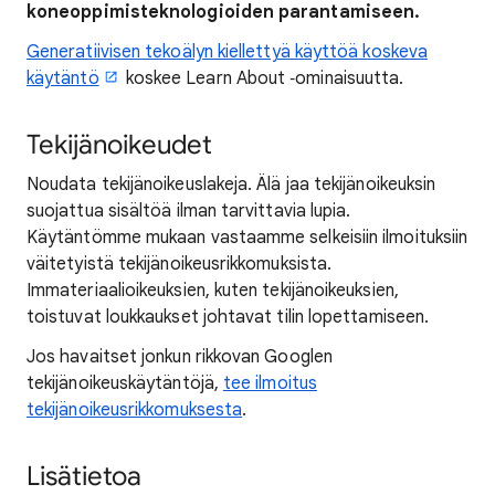
koneoppimisteknologioiden parantamiseen.
Generatiivisen tekoälyn kiellettyä käyttöä koskeva
käytäntö
koskee Learn About ‑ominaisuutta.
Tekijänoikeudet
Noudata tekijänoikeuslakeja. Älä jaa tekijänoikeuksin
suojattua sisältöä ilman tarvittavia lupia.
Käytäntömme mukaan vastaamme selkeisiin ilmoituksiin
väitetyistä tekijänoikeusrikkomuksista.
Immateriaalioikeuksien, kuten tekijänoikeuksien,
toistuvat loukkaukset johtavat tilin lopettamiseen.
Jos havaitset jonkun rikkovan Googlen
tekijänoikeuskäytäntöjä,
tee ilmoitus
tekijänoikeusrikkomuksesta
.
Lisätietoa