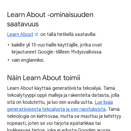
Learn About ‑ominaisuuden
saatavuus
Learn About
on tällä hetkellä saatavilla:
kaikille yli 13-vuotiaille käyttäjille, jotka ovat
kirjautuneet Google-tililleen Yhdysvalloissa
vain englanniksi.
Näin Learn About toimii
Learn About käyttää generatiivista tekoälyä. Tämä
tekoälytyyppi oppii malleja ja rakenteita datasta, jolla
sitä on koulutettu, ja luo sen avulla uutta.
Lue lisää
generatiivisesta tekoälystä ja sen rajoituksista
. Tämä
teknologia on kiehtovaa, mutta se muuttuu ja kehittyy
nopeasti, joten se voi tarjota epätarkkaa tai
loukkaavaa tietoa, joka ei edusta Googlen arvoja.