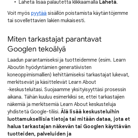
Lähetä lisää palautetta klikkaamalla
Lähetä
.
Voit myös
pyytää
sisällön poistamista käytäntöjemme
tai sovellettavien lakien mukaisesti.
Miten tarkastajat parantavat
Googlen tekoälyä
Laadun parantamiseksi ja tuotteidemme (esim. Learn
Aboutin hyödyntämien generatiivisten
koneoppimismallien) kehittämiseksi tarkastajat lukevat,
merkitsevät ja käsittelevät Learn About
‐keskusteluitasi. Suojaamme yksityisyyttäsi prosessin
aikana. Tähän kuuluu esimerkiksi se, ettei tarkastajien
näkemiä ja merkitsemiä Learn About keskusteluja
yhdistetä Google-tiliisi.
Älä lisää keskusteluihin
luottamuksellisia tietoja tai mitään dataa, jota et
halua tarkastajan näkevän tai Googlen käyttävän
tuotteiden, palveluiden ja