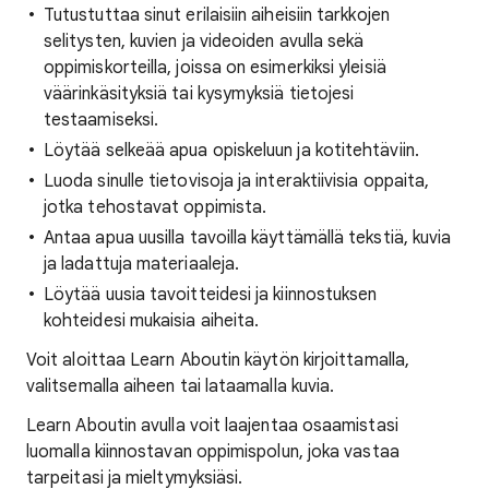
Tutustuttaa sinut erilaisiin aiheisiin tarkkojen
selitysten, kuvien ja videoiden avulla sekä
oppimiskorteilla, joissa on esimerkiksi yleisiä
väärinkäsityksiä tai kysymyksiä tietojesi
testaamiseksi.
Löytää selkeää apua opiskeluun ja kotitehtäviin.
Luoda sinulle tietovisoja ja interaktiivisia oppaita,
jotka tehostavat oppimista.
Antaa apua uusilla tavoilla käyttämällä tekstiä, kuvia
ja ladattuja materiaaleja.
Löytää uusia tavoitteidesi ja kiinnostuksen
kohteidesi mukaisia aiheita.
Voit aloittaa Learn Aboutin käytön kirjoittamalla,
valitsemalla aiheen tai lataamalla kuvia.
Learn Aboutin avulla voit laajentaa osaamistasi
luomalla kiinnostavan oppimispolun, joka vastaa
tarpeitasi ja mieltymyksiäsi.