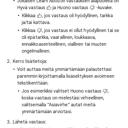
Jokaisen Learn Aboutin vastauksen alapuolella on
Hyvä vastaus
ja Huono vastaus
‐kuvake.
Klikkaa
, jos vastaus oli hyödyllinen, tarkka
ja/tai kattava.
Klikkaa
, jos vastaus ei ollut hyödyllinen tai se
oli epätarkka, vaarallinen, loukkaava,
ennakkoasenteellinen, viallinen tai muuten
ongelmallinen.
Kerro lisätietoja:
Voit auttaa meitä ymmärtämään palautettasi
paremmin kirjoittamalla lisäselityksen avoimeen
tekstikenttään.
Jos esimerkiksi valitset Huono vastaus
,
koska vastaus on mielestäsi virheellinen,
valitsemalla "Asiavirhe" autat meitä
ymmärtämään arviotasi.
Lähetä vastaus: