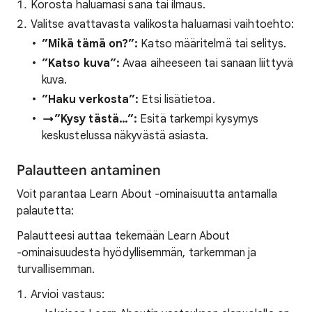
Korosta haluamasi sana tai ilmaus.
Valitse avattavasta valikosta haluamasi vaihtoehto:
”Mikä tämä on?”:
Katso määritelmä tai selitys.
”Katso kuva”:
Avaa aiheeseen tai sanaan liittyvä
kuva.
”Haku verkosta”:
Etsi lisätietoa.
”Kysy tästä…”:
Esitä tarkempi kysymys
keskustelussa näkyvästä asiasta.
Palautteen antaminen
Voit parantaa Learn About ‐ominaisuutta antamalla
palautetta:
Palautteesi auttaa tekemään Learn About
‐ominaisuudesta hyödyllisemmän, tarkemman ja
turvallisemman.
Arvioi vastaus: