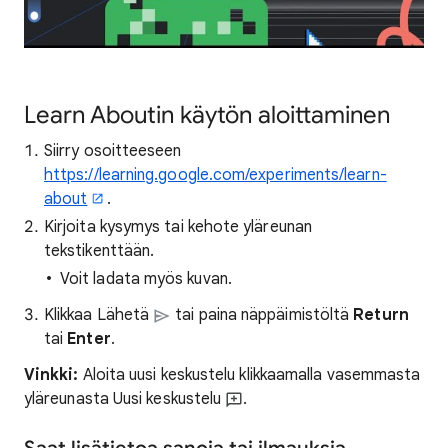
Learn Aboutin käytön aloittaminen
Siirry osoitteeseen
https://learning.google.com/experiments/learn-
about
.
Kirjoita kysymys tai kehote yläreunan
tekstikenttään.
Voit ladata myös kuvan.
Klikkaa Lähetä
tai paina näppäimistöltä
Re
turn
tai
Enter
.
Vinkki:
Aloita uusi keskustelu klikkaamalla vasemmasta
yläreunasta Uusi keskustelu
.