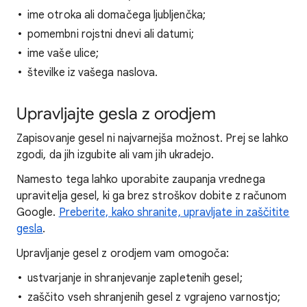
ime otroka ali domačega ljubljenčka;
pomembni rojstni dnevi ali datumi;
ime vaše ulice;
številke iz vašega naslova.
Upravljajte gesla z orodjem
Zapisovanje gesel ni najvarnejša možnost. Prej se lahko
zgodi, da jih izgubite ali vam jih ukradejo.
Namesto tega lahko uporabite zaupanja vrednega
upravitelja gesel, ki ga brez stroškov dobite z računom
Google.
Preberite, kako shranite, upravljate in zaščitite
gesla
.
Upravljanje gesel z orodjem vam omogoča:
ustvarjanje in shranjevanje zapletenih gesel;
zaščito vseh shranjenih gesel z vgrajeno varnostjo;