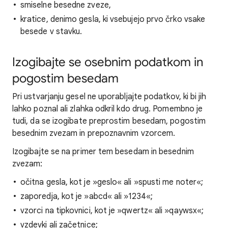
smiselne besedne zveze,
kratice, denimo gesla, ki vsebujejo prvo črko vsake
besede v stavku.
Izogibajte se osebnim podatkom in
pogostim besedam
Pri ustvarjanju gesel ne uporabljajte podatkov, ki bi jih
lahko poznal ali zlahka odkril kdo drug. Pomembno je
tudi, da se izogibate preprostim besedam, pogostim
besednim zvezam in prepoznavnim vzorcem.
Izogibajte se na primer tem besedam in besednim
zvezam:
očitna gesla, kot je »geslo« ali »spusti me noter«;
zaporedja, kot je »abcd« ali »1234«;
vzorci na tipkovnici, kot je »qwertz« ali »qaywsx«;
vzdevki ali začetnice;