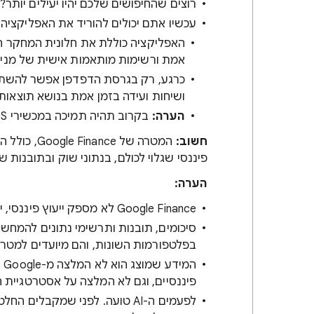
רוצים שהחיפושים שלכם יהיו יעילים יותר
עכשיו אתם יכולים להוריד את האפליקציה
האפליקציה כוללת את חלונית המחקר המ
אמת ורשימות מותאמות אישית של מני
כרגע, רק בגרסת הדפדפן אפשר להשתמ
ושיחות ועידה בזמן אמת בנושא תוצאות כ
הערה:
בקרוב תהיה תמיכה במכשירי iOS.
חשוב:
פיננסי שגלוי לכולם, בנתוני שוק ובתובנות שנוצר
הערה:
‫Google Finance לא מספק ייעוץ פיננסי, ייעוץ השקעות, ייעוץ מס או ייעוץ משפטי בהתאמה אישית.
בפלטפורמות השונות, והם מיועדים למטרו
המ
פיננסיים, וגם לא המלצה על אסטרטגיית
לפעמים ה-AI טועה. לפני שמקבל