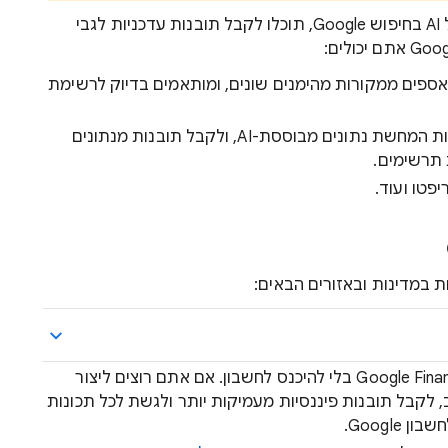
בעזרת Google Finance החדש שמבוסס על AI בחיפוש Google, תוכלו לקבל תובנות עדכניות לגבי
ספים ממקורות מהימנים שונים, ומותאמים בדיוק לרשימת
לשפר את המחקר הפיננסי שלכם באמצעות המחשת נתונים מבוססת-AI, ולקבל תובנות מנתונים
 תרשימים.
פטו ועוד.
 במדינות ובאזורים הבאים:
אפשר להשתמש בתכונות מסוימות ב-Google Finance בלי להיכנס לחשבון. אם אתם רוצים ליצור
לקבל תובנות פיננסיות מעמיקות יותר ולגשת לכל תכונות