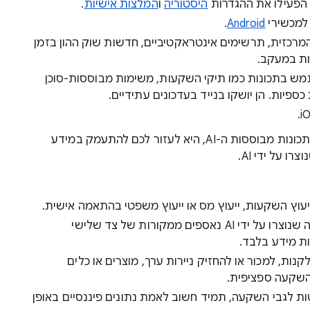
? הפעילו את ההגדרות
היסטוריה
ו
המלצות אישיות
.
 למכשירי
Android
.
רכזית, תרשימים אינטראקטיביים, חדשות שוק ההון בזמן
ות במעקב.
ש בתכונות כמו תיקי השקעות, משימות מבוססות-סוכן
ספיות. הן יושקו בנייד בעדכונים עתידיים.
המטרה של Google Finance, כולל התכונות מבוססות ה-AI, היא לעזור לכם להתעמק במידע
ו על ידי AI.
סיכומים, תובנות ותרשימי נתונים להמחשה שנוצרו על ידי AI נאספים ממקורות של צד שלישי
ת מידע בלבד.
ידע שמוצג הוא לא המלצה מ-Google לקנות, למכור או להחזיק ניירות ערך, מוצרים או כלים
 השקעה ספציפית.
ים החלטות לגבי השקעה, תמיד חשוב לאמת נתונים פיננסיים באופן