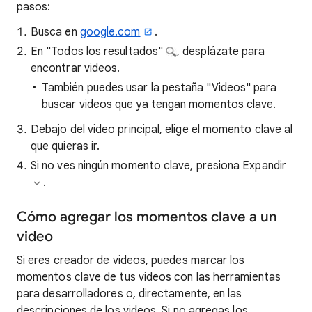
pasos:
Busca en
google.com
.
En "Todos los resultados"
, desplázate para
encontrar videos.
También puedes usar la pestaña "Videos" para
buscar videos que ya tengan momentos clave.
Debajo del video principal, elige el momento clave al
que quieras ir.
Si no ves ningún momento clave, presiona Expandir
.
Cómo agregar los momentos clave a un
video
Si eres creador de videos, puedes marcar los
momentos clave de tus videos con las herramientas
para desarrolladores o, directamente, en las
descripciones de los videos. Si no agregas los