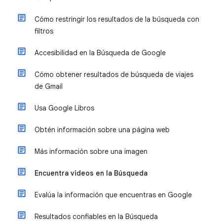
Cómo restringir los resultados de la búsqueda con
filtros
Accesibilidad en la Búsqueda de Google
Cómo obtener resultados de búsqueda de viajes
de Gmail
Usa Google Libros
Obtén información sobre una página web
Más información sobre una imagen
Encuentra videos en la Búsqueda
Evalúa la información que encuentras en Google
Resultados confiables en la Búsqueda