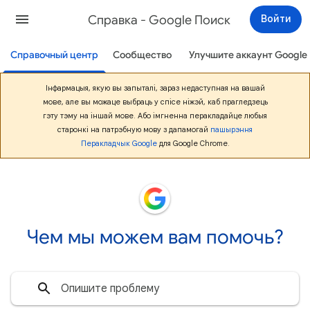
Cправка - Google Поиск
Войти
Справочный центр
Сообщество
Улучшите аккаунт Google
Iнфармацыя, якую вы запыталi, зараз недаступная на вашай
мове, але вы можаце выбраць у спiсе нiжэй, каб прагледзець
гэту тэму на iншай мове. Або iмгненна перакладайце любыя
старонкi на патрэбную мову з дапамогай
пашырэння
Перакладчык Google
для Google Chrome.
Чем мы можем вам помочь?