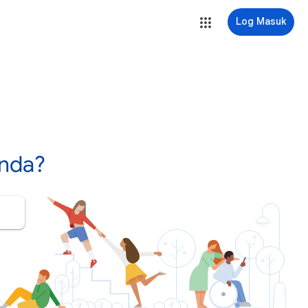
Log Masuk
nda?