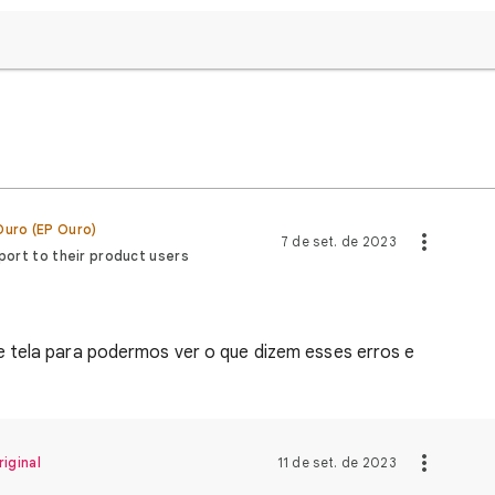
uro (EP Ouro)
7 de set. de 2023
port to their product users
 tela para podermos ver o que dizem esses erros e
iginal
11 de set. de 2023