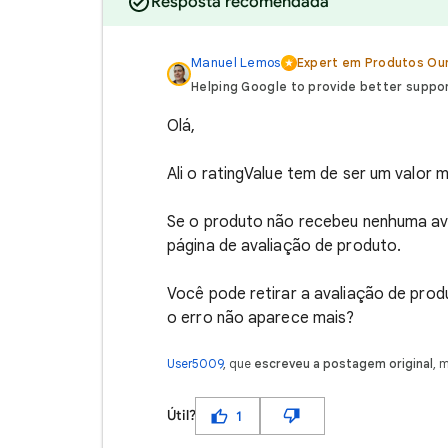
Resposta recomendada
Manuel‏‏‎ ‎Lemos
Expert em Produtos Our
Helping Google to provide better suppor
Olá,
Ali o ratingValue tem de ser um valor 
Se o produto não recebeu nenhuma ava
página de avaliação de produto.
Você pode retirar a avaliação de prod
o erro não aparece mais?
User5009
, que
escreveu a postagem original
, 
Útil?
1