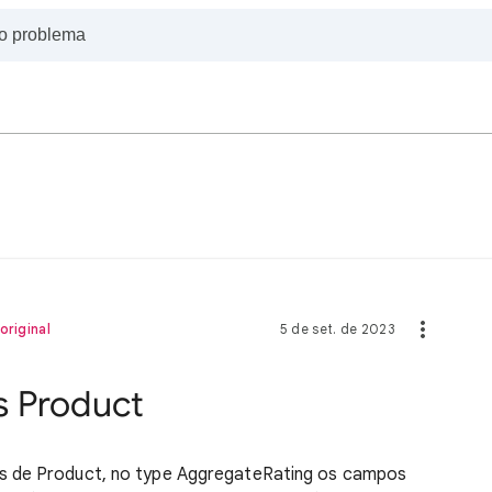
original
5 de set. de 2023
s Product
s de Product, no type AggregateRating os campos