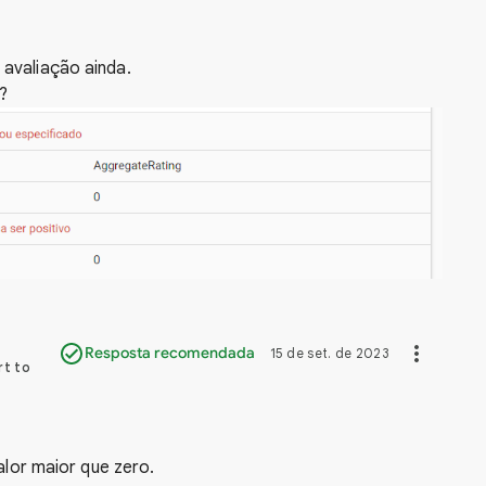
avaliação ainda.
?
Resposta recomendada
15 de set. de 2023
rt to
alor maior que zero.