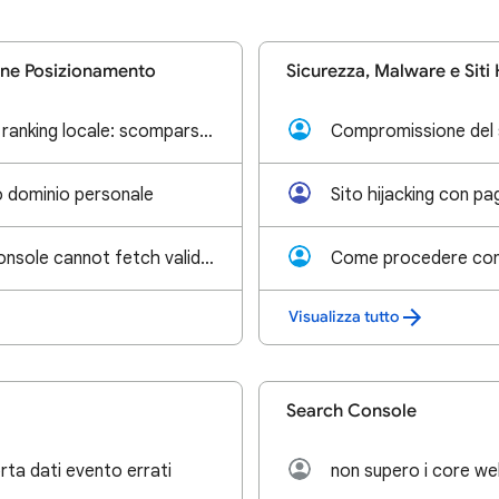
one Posizionamento
Sicurezza, Malware e Siti
Crollo improvviso ranking locale: scomparsa per le query principali (sito di pronto intervento)
io dominio personale
Google Search Console cannot fetch valid sitemap although Googlebot receives HTTP 200 (comparison wi
Visualizza tutto
Search Console
rta dati evento errati
non supero i core web