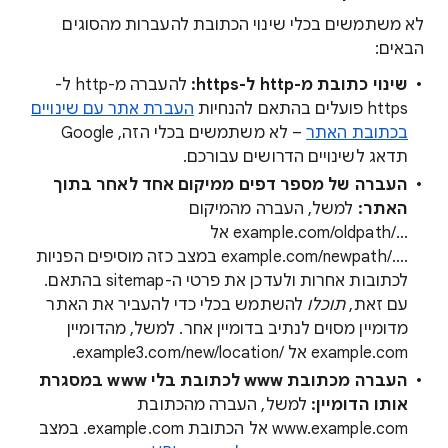
לא משתמשים בכלי שינוי הכתובת להעברות מהסוגים
הבאים:
שינוי כתובת מ-http ל-https:
להעברה מ-http ל-
https פועלים בהתאם להנחיות
העברת אתר עם שינויים
בכתובת האתר
– לא משתמשים בכלי הזה, Google
תדאג לשינויים הדרושים עבורכם.
העברה של מספר דפים ממיקום אחד לאחר בתוך
האתר:
למשל, העברה מהמיקום
example.com/oldpath/...‎ אל
example.com/newpath/....‎ במצב כזה מוסיפים הפניות
לכתובות אחרות ולעדכן את פרטי ה-sitemap בהתאם.
עם זאת,
תוכלו
להשתמש בכלי כדי להעביר את האתר
מדומיין מסוים לנתיב בדומיין אחר. למשל, מהדומיין
example.com אל example3.com/new/location/‎.
העברה מכתובת www לכתובת בלי www במסגרת
אותו הדומיין:
למשל, העברה מהכתובת
www.example.com אל הכתובת example.com. במצב