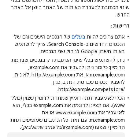
עומדים בדרישות המפורטות למטה, תוכלו להשתמש בכלי
שינוי הכתובת להעברת האותות של האתר הישן אל האתר
החדש.
דרישות:
אתם צריכים להיות
בעלים
של הנכסים הישנים וגם של
הנכסים החדשים ב-Search Console. צריך להשתמש
באותו חשבון Google לניהול שני הנכסים.
ניתן להשתמש בכלי שינוי הכתובת רק בנכסים שברמת
הדומיין: כלומר ניתן להעביר את ‏example.com,
‏m.example.com או את ‏http://example.com. לא ניתן
להעביר נכסים שברמת הנתיב, כגון
‏/http://example.com/petstore.
הכלי לא מעביר תתי-דומיין שמתחת לדומיין שצוין (כולל
www). אם תציינו לדוגמה את example.com בכלי, הוא
לא יעביר את www.example.com או את
m.example.com. עם זאת, כל הנתיבים שמופיעים תחת
הדומיין יושפעו (example.com/
כל
/
נתיב שהוא
/
כאן
).