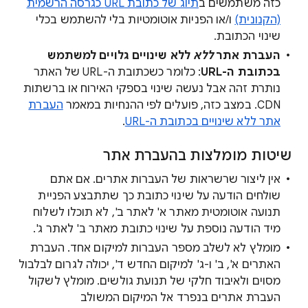
כזה משתמשים ב
תיוג של כתובת URL כגרסה הרשמית
(הקנונית)
ו/או הפניות אוטומטיות בלי להשתמש בכלי
שינוי הכתובת.
העברת אתר
ללא
ללא שינויים גלויים למשתמש
בכתובת ה-URL
: כלומר כשכתובת ה-URL של האתר
נותרת זהה אבל נעשה שינוי בספקי האירוח או ברשתות
CDN. במצב כזה, פועלים לפי ההנחיות במאמר
העברת
אתר ללא שינויים בכתובת ה-URL
.
שיטות מומלצות בהעברת אתר
אין ליצור שרשראות של העברות אתרים. אם אתם
שולחים הודעה על שינוי כתובת כך שתתבצע הפניית
תנועה אוטומטית מאתר א' לאתר ב', לא תוכלו לשלוח
מיד הודעה נוספת על שינוי כתובת מאתר ב' לאתר ג'.
מומלץ לא לשלב מספר העברות למיקום אחד. העברת
האתרים א', ב' ו-ג' למיקום החדש ד', יכולה לגרום לבלבול
מסוים ולאיבוד חלקי של תנועת גולשים. מומלץ לשקול
העברת אתרים בנפרד אל המיקום המשולב