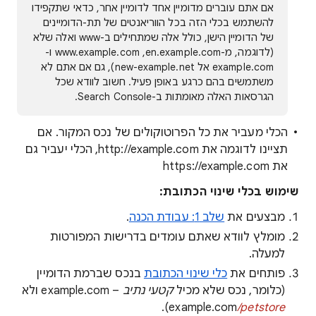
אם אתם עוברים מדומיין אחד לדומיין אחר, כדאי שתקפידו
להשתמש בכלי הזה בכל הווריאנטים של תת-הדומיינים
של הדומיין הישן, כולל אלה שמתחילים ב-www ואלה שלא
(לדוגמה, מ-en.example.com,‏ www.example.com ו-
example.com אל new-example.net), גם אם אתם לא
משתמשים בהם כרגע באופן פעיל. חשוב לוודא שכל
הגרסאות האלה מאומתות ב-Search Console.
הכלי מעביר את כל הפרוטוקולים של נכס המקור. אם
תציינו לדוגמה את http://example.com, הכלי יעביר גם
את https://example.com
שימוש בכלי שינוי הכתובת:
מבצעים את
שלב 1: עבודת הכנה
.
מומלץ לוודא שאתם עומדים בדרישות המפורטות
למעלה.
פותחים את
כלי שינוי הכתובת
בנכס שברמת הדומיין
(כלומר, נכס שלא מכיל
קטעי נתיב
– example.com ולא
).
example.com
/petstore