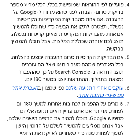
פועלים לפי ההוראות שמופיעות
בכלי. הכלי מריץ מספר
בדיקות טרום-העברה לפני שהוא מדווח ל-Google על
ההעברה. אם אחת מהבדיקות המקדימות הקריטיות
נכשלה, תצטרכו לתקן את הבעיה כדי שתוכלו להמשיך.
אם אחת מהבדיקות המקדימות שאינן קריטיות נכשלה,
תוצג לכם אזהרה שכוללת המלצות, אבל תוכלו להמשיך
בבקשה.
אם הבדיקות הקריטיות טרום ההעברה יבוצעו בהצלחה,
בכל האתרים שמהם מעבירים או שאליהם עוברים
תוצג התראה ב-Search Console על כך שההעברה
נמצאת בתהליך. ההתראות יוצגו במשך 180 יום.
עוקבים אחרי התנועה שלכם
כפי שמצוין ב
העברת אתר
עם שינויי כתובת אתר
.
שומרים על ההפניות לכתובות אחרות למשך 180 יום
לפחות, או יותר אם אתם עדיין רואים תנועה אליהם
מחיפוש Google. תוכלו להסיר את הדפים הישנים שלכם,
אבל אנחנו ממליצים להמשיך לשלם על הדומיין הישן
למשך לפחות שנה כדי שאחרים לא יקנו את הדומיין