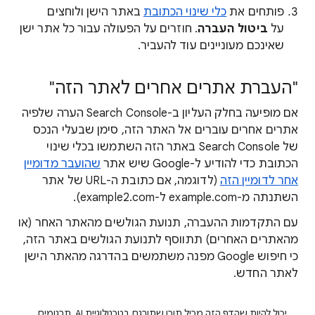
פותחים את
כלי שינוי הכתובת
באתר הישן ולוחצים
על
ביטול העברה
. חוזרים על הפעולה עבור כל אתר ישן
שאינכם מעוניינים עוד להעביר.
"העברת אתרים אחרים לאתר הזה"
אם מופיעה בחלק העליון ב-Search Console הערה שלפיה
אתרים אחרים עוברים אל האתר הזה, סימן שבעלי הנכס
של Search Console באתר הזה השתמשו בכלי שינוי
הכתובת כדי להודיע ל-Google שיש אתר
שהועבר מדומיין
אחר לדומיין הזה
(לדוגמה, אם כתובת ה-URL של אתר
השתנתה מ-example.com ל-example2.com).
עם התקדמות ההעברה, תנועת הגולשים מהאתר האחר (או
מהאתרים האחרים) תתווסף לתנועת הגולשים באתר הזה,
כי חיפוש Google מפנה משתמשים בהדרגה מהאתר הישן
לאתר החדש.
יכול להיות שהדף הזה מכיל תוכן שתורגם בטכנולוגיית AI. תרגומים