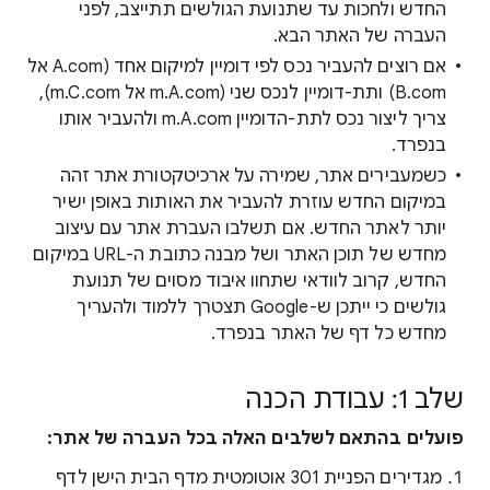
החדש ולחכות עד שתנועת הגולשים תתייצב, לפני
העברה של האתר הבא.
אם רוצים להעביר נכס לפי דומיין למיקום אחד (A.com אל
B.com) ותת-דומיין לנכס שני (m.A.com אל m.C.com),
צריך ליצור נכס לתת-הדומיין m.A.com ולהעביר אותו
בנפרד.
כשמעבירים אתר, שמירה על ארכיטקטורת אתר זהה
במיקום החדש עוזרת להעביר את האותות באופן ישיר
יותר לאתר החדש. אם תשלבו העברת אתר עם עיצוב
מחדש של תוכן האתר ושל מבנה כתובת ה-URL במיקום
החדש, קרוב לוודאי שתחוו איבוד מסוים של תנועת
גולשים כי ייתכן ש-Google תצטרך ללמוד ולהעריך
מחדש כל דף של האתר בנפרד.
שלב 1: עבודת הכנה
פועלים בהתאם לשלבים האלה בכל העברה של אתר:
מגדירים הפניית 301 אוטומטית מדף הבית הישן לדף