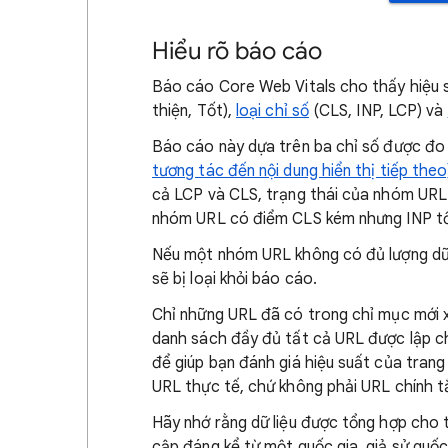
Hiểu rõ báo cáo
Báo cáo Core Web Vitals cho thấy hiệu
thiện, Tốt),
loại chỉ số
(CLS, INP, LCP) và
Báo cáo này dựa trên ba chỉ số được đo 
tương tác đến nội dung hiển thị tiếp theo
cả LCP và CLS, trạng thái của nhóm URL 
nhóm URL có điểm CLS kém nhưng INP tốt,
Nếu một nhóm URL không có đủ lượng dữ l
sẽ bị loại khỏi báo cáo.
Chỉ những URL đã có trong chỉ mục mới x
danh sách đầy đủ tất cả URL được lập c
để giúp bạn đánh giá hiệu suất của tran
URL thực tế, chứ không phải URL chính t
Hãy nhớ rằng dữ liệu được tổng hợp cho tấ
cập đáng kể từ một quốc gia, giả sử quốc 