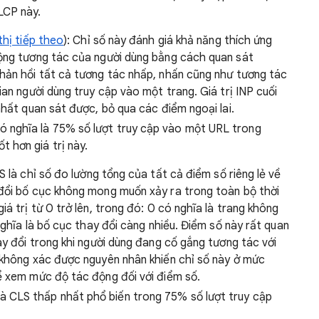
LCP này.
thị tiếp theo
): Chỉ số này đánh giá khả năng thích ứng
động tương tác của người dùng bằng cách quan sát
hản hồi tất cả tương tác nhấp, nhấn cũng như tương tác
ian người dùng truy cập vào một trang. Giá trị INP cuối
nhất quan sát được, bỏ qua các điểm ngoại lai.
ó nghĩa là 75% số lượt truy cập vào một URL trong
 hơn giá trị này.
LS là chỉ số đo lường tổng của tất cả điểm số riêng lẻ về
đổi bố cục không mong muốn xảy ra trong toàn bộ thời
á trị từ 0 trở lên, trong đó: 0 có nghĩa là trang không
nghĩa là bố cục thay đổi càng nhiều. Điểm số này rất quan
ay đổi trong khi người dùng đang cố gắng tương tác với
 không xác được nguyên nhân khiến chỉ số này ở mức
ể xem mức độ tác động đối với điểm số.
là CLS thấp nhất phổ biến trong 75% số lượt truy cập