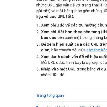
những URL gặp vấn đề với trạng thái là K
giá tốt
) và một bảng khác gồm những URL
liệu về các URL tốt
).
Xem biểu đồ về các xu hướng chu
Xem chi tiết hơn theo nền tảng
(th
báo cáo
bên cạnh một trong những bi
Để xem hiệu suất của các URL trên
gian
, hãy chuyển đổi giữa
các thẻ Kém
Xem danh sách vấn đề về hiệu suấ
Mỗi URL được trình bày là đại diện củ
Nhấp vào một URL
trong bảng
Ví dụ
nhóm URL đó.
Trang tổng quan