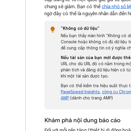
chung sẽ giảm. Bạn có thể
chia nhỏ số l
ngờ đây có thể là nguyên nhân dẫn đến h
"Không có dữ liệu"
Nếu bạn thấy màn hình "Không có dữ 
Console hoặc không có đủ dữ liệu 
để cung cấp thông tin có ý nghĩa cho
Nếu tài sản của bạn mới được th
URL cho dù URL đó có nằm trong một 
phân tích và đăng dữ liệu hiện có từ
khi một tài sản được tạo.
Bạn có thể kiểm tra hiệu suất thực
PageSpeed Insights
,
công cụ Chrom
AMP
(dành cho trang AMP)
Khám phá nội dung báo cáo
Đối với mỗi nền tảng (thiết bị di động h