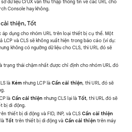
ơ sở dữ liệu CrUX vẫn thu thập thông tin về các URL cho
rch Console hay không.
ải thiện, Tốt
 áp dụng cho nhóm URL trên loại thiết bị cụ thể. Một
 LCP và CLS sẽ không xuất hiện trong báo cáo (ví dụ:
hưng không có ngưỡng dữ liệu cho CLS, thì URL đó sẽ
à trạng thái chậm nhất được chỉ định cho nhóm URL đó
CLS là
Kém
nhưng LCP là
Cần cải thiện
, thì URL đó sẽ
ng.
LCP là
Cần cải thiện
nhưng CLS lại là
Tốt
, thì URL đó sẽ
t bị di động.
rên thiết bị di động và FID, INP, và CLS
Cần cải thiện
 là
Tốt
trên thiết bị di động và
Cần cải thiện
trên máy