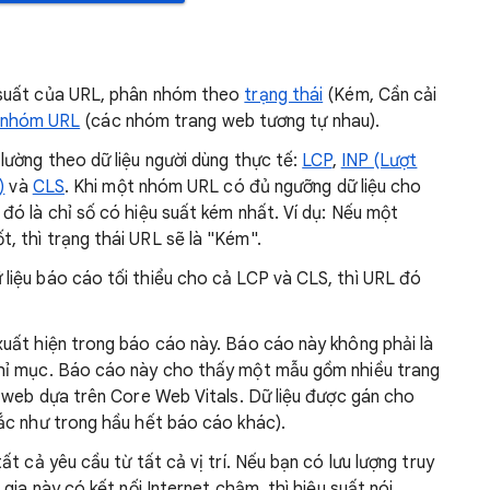
 suất của URL, phân nhóm theo
trạng thái
(Kém, Cần cải
nhóm URL
(các nhóm trang web tương tự nhau).
lường theo dữ liệu người dùng thực tế:
LCP
,
INP (Lượt
)
và
CLS
. Khi một nhóm URL có đủ ngưỡng dữ liệu cho
đó là chỉ số có hiệu suất kém nhất. Ví dụ: Nếu một
 thì trạng thái URL sẽ là "Kém".
iệu báo cáo tối thiểu cho cả LCP và CLS, thì URL đó
uất hiện trong báo cáo này. Báo cáo này không phải là
hỉ mục. Báo cáo này cho thấy một mẫu gồm nhiều trang
g web dựa trên Core Web Vitals. Dữ liệu được gán cho
ắc như trong hầu hết báo cáo khác).
t cả yêu cầu từ tất cả vị trí. Nếu bạn có lưu lượng truy
gia này có kết nối Internet chậm, thì hiệu suất nói