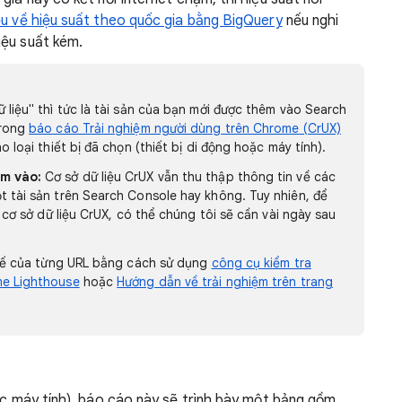
iệu về hiệu suất theo quốc gia bằng BigQuery
nếu nghi
iệu suất kém.
liệu" thì tức là tài sản của bạn mới được thêm vào Search
trong
báo cáo Trải nghiệm người dùng trên Chrome (CrUX)
 loại thiết bị đã chọn (thiết bị di động hoặc máy tính).
êm vào:
Cơ sở dữ liệu CrUX vẫn thu thập thông tin về các
tài sản trên Search Console hay không. Tuy nhiên, để
 cơ sở dữ liệu CrUX, có thể chúng tôi sẽ cần vài ngày sau
 tế của từng URL bằng cách sử dụng
công cụ kiểm tra
e Lighthouse
hoặc
Hướng dẫn về trải nghiệm trên trang
oặc máy tính), báo cáo này sẽ trình bày một bảng gồm