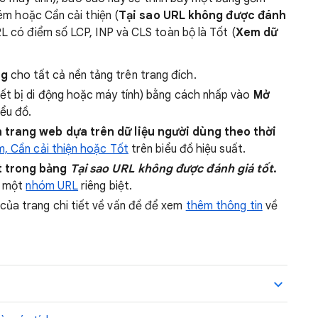
ém hoặc Cần cải thiện (
Tại sao URL không được đánh
 có điểm số LCP, INP và CLS toàn bộ là Tốt (
Xem dữ
ng
cho tất cả nền tảng trên trang đích.
iết bị di động hoặc máy tính) bằng cách nhấp vào
Mở
ểu đồ.
 trang web dựa trên dữ liệu người dùng theo thời
, Cần cải thiện hoặc Tốt
trên biểu đồ hiệu suất.
t trong bảng
Tại sao URL không được đánh giá tốt
.
a một
nhóm URL
riêng biệt.
của trang chi tiết về vấn đề để xem
thêm thông tin
về