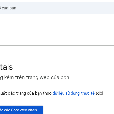
tals
ng kém trên trang web của bạn
suất các trang của bạn theo
dữ liệu sử dụng thực tế
(đôi
o cáo Core Web Vitals