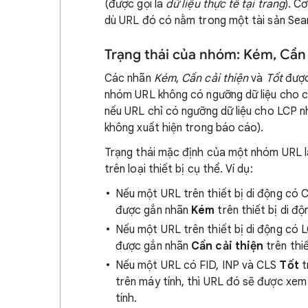
(được gọi là
dữ liệu thực tế tại trang
). C
dù URL đó có nằm trong một tài sản Sea
Trạng thái của nhóm: Kém, Cần c
Các nhãn
Kém
,
Cần cải thiện
và
Tốt
được
nhóm URL không có ngưỡng dữ liệu cho cả
nếu URL chỉ có ngưỡng dữ liệu cho LCP n
không xuất hiện trong báo cáo).
Trạng thái mặc định của một nhóm URL l
trên loại thiết bị cụ thể. Ví dụ:
Nếu một URL trên thiết bị di động có 
được gắn nhãn
Kém
trên thiết bị di độ
Nếu một URL trên thiết bị di động có 
được gắn nhãn
Cần cải thiện
trên thiế
Nếu một URL có FID, INP và CLS
Tốt
t
trên máy tính, thì URL đó sẽ được xem
tính.