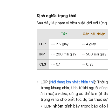
Định nghĩa trạng thái
Sau đây là phạm vi hiệu suất đối với từng 
Tốt
Cần cải thiện
LCP
<= 2,5 giây
<= 4 giây
INP
<= 200 mili giây
<= 500 mili giây
CLS
<= 0,1
<= 0,25
LCP
(
Nội dung lớn nhất hiển thị
): Thời 
trong khung nhìn, tính từ khi người dù
ảnh hoặc video, cũng có thể là một thà
trọng vì nó cho biết tốc độ tải thực s
LCP nhóm
trình bày trong báo cáo l