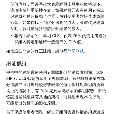
任何位移，而數字越大表示網頁上發生的位移越多。
這項指標的重要性在於，如果網頁元素在使用者嘗試
與網頁互動時移動了位置，會對使用者體驗造成負面
影響。如果你找不到評分過高的原因，請嘗試與網頁
互動，就能瞭解獲得該評分結果的原因。
報告中顯示的「群組 CLS
」代表 75% 的使用者造訪
群組內特定網址時一般最低的 CLS 值。
如需這些問題的修正建議，請執行
外部測試
。
網址群組
報告中的網址會依使用者體驗相似的網頁做歸類。LCP、
INP 和 CLS 狀態會套用至整個群組。有些離群網址在部
分造訪中可能獲得較好或較差的值，但針對群組內所有
網址的造訪中，有 75% 處於系統顯示的群組狀態。我們
假設這些群組具有共通的架構，而群組出現不良行為，
可能是出於相同的潛在原因。
為了保護使用者隱私，網址群組所含資料量必須超過最