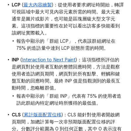
LCP
(
最大內容繪製
)：從使用者要求網址時開始，轉譯
可視區域中最大可見內容元素所需的時間。最大元素
通常是圖片或影片，也可能是區塊層級大型文字元
素。這項指標的重要性在於可以看出訪客多快能看到
該網址實際載入。
報告中顯示的「群組 LCP
」，代表該群組網址在
75% 的造訪量中達到 LCP 狀態所需的時間。
INP
(
Interaction to Next Paint
)：這項指標所評估的
是網頁對於使用者互動的整體回應時間，方法是觀察
使用者造訪網頁期間，網頁對於所有點擊、輕觸和鍵
盤互動的回應時間。最終 INP 值是指觀測到的最長互
動時間，忽略離群值。
報表中顯示的「群組 INP
」代表有 75% 的使用者造
訪此群組內特定網址時所獲得的最低值。
CLS
(
累計版面配置位移
)：CLS 能針對使用者開啟網
頁期間，加總計算每一次非預期版面配置位移的評
分。分數評分範圍為 0 到任何正數，其中 0 表示沒有