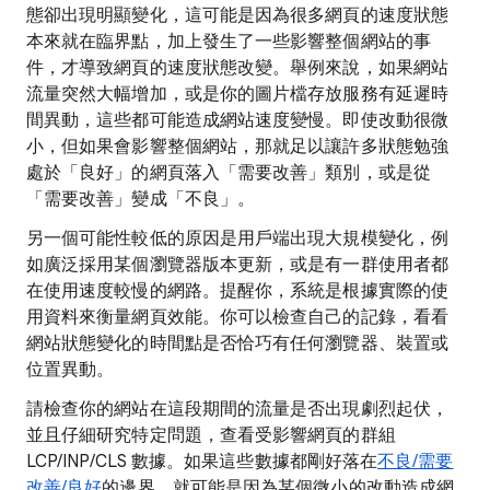
態卻出現明顯變化，這可能是因為很多網頁的速度狀態
本來就在臨界點，加上發生了一些影響整個網站的事
件，才導致網頁的速度狀態改變。舉例來說，如果網站
流量突然大幅增加，或是你的圖片檔存放服務有延遲時
間異動，這些都可能造成網站速度變慢。即使改動很微
小，但如果會影響整個網站，那就足以讓許多狀態勉強
處於「良好」的網頁落入「需要改善」類別，或是從
「需要改善」變成「不良」。
另一個可能性較低的原因是用戶端出現大規模變化，例
如廣泛採用某個瀏覽器版本更新，或是有一群使用者都
在使用速度較慢的網路。提醒你，系統是根據實際的使
用資料來衡量網頁效能。你可以檢查自己的記錄，看看
網站狀態變化的時間點是否恰巧有任何瀏覽器、裝置或
位置異動。
請檢查你的網站在這段期間的流量是否出現劇烈起伏，
並且仔細研究特定問題，查看受影響網頁的群組
LCP/INP/CLS 數據。如果這些數據都剛好落在
不良/需要
改善/良好
的邊界，就可能是因為某個微小的改動造成網