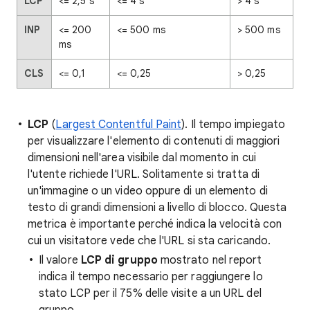
LCP
<= 2,5 s
<= 4 s
> 4 s
INP
<= 200
<= 500 ms
> 500 ms
ms
CLS
<= 0,1
<= 0,25
> 0,25
LCP
(
Largest Contentful Paint
). Il tempo impiegato
per visualizzare l'elemento di contenuti di maggiori
dimensioni nell'area visibile dal momento in cui
l'utente richiede l'URL. Solitamente si tratta di
un'immagine o un video oppure di un elemento di
testo di grandi dimensioni a livello di blocco. Questa
metrica è importante perché indica la velocità con
cui un visitatore vede che l'URL si sta caricando.
Il valore
LCP di gruppo
mostrato nel report
indica il tempo necessario per raggiungere lo
stato LCP per il 75% delle visite a un URL del