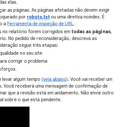
das elas.
çar as páginas. As páginas afetadas não devem exigir
 bloqueado por
robots.txt
ou uma diretiva noindex. É
do a
Ferramenta de inspeção de URL
.
s no relatório forem corrigidos em
todas as páginas
,
rio. No pedido de reconsideração, descreva as
deração segue três etapas:
ualidade no seu site
ra corrigir o problema
sforços.
m levar algum tempo
(veja abaixo)
. Você vai receber um
o. Você receberá uma mensagem de confirmação de
ormar que a revisão está em andamento. Não envie outro
nal sobre o que está pendente.