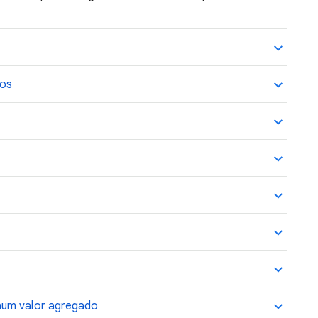
ros
hum valor agregado