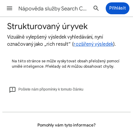
Nápověda služby Search Console
Přihlásit
Strukturovaný úryvek
Vizuálně vylepšený výsledek vyhledávání, nyní
označovaný jako „rich result“ (
rozšířený výsledek
).
Na této stránce se může vyskytovat obsah přeložený pomocí
umělé inteligence. Překlady od AI můžou obsahovat chyby.
Pošlete nám připomínky k tomuto článku
Pomohly vám tyto informace?