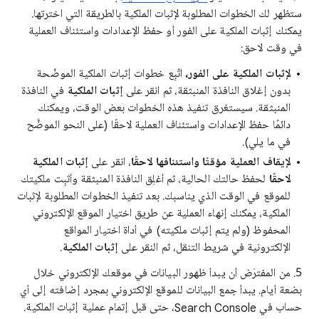
ستظهر لك الخطوات المطلوبة لإثبات الملكية بالطريقة التي اخترتها.
يمكنك إثبات الملكية على الفور أو حفظ الإعدادات واستئناف العملية
في وقت لاحق:
لإثبات الملكية على الفور،
اتّبِع خطوات إثبات الملكية الموضّحة
بدون إغلاق النافذة المنبثقة، ثم انقر على
إثبات الملكية
في النافذة
المنبثقة. سيستغرق تنفيذ هذه الخطوات بعض الوقت، ويمكنك
دائمًا حفظ الإعدادات واستئناف العملية لاحقًا (على النحو الموضَّح
في ما يلي).
لإيقاف العملية مؤقتًا واستئنافها لاحقًا
، انقر على
إثبات الملكية
لاحقًا
لحفظ حالتك الحالية، ثم أغلِق النافذة المنبثقة وأثبِت ملكيتك
للموقع في الوقت الذي يناسبك. بعد تنفيذ الخطوات المطلوبة لإثبات
الملكية، يمكنك إنهاء العملية عن طريق اختيار الموقع الإلكتروني
المحفوظ (ولم يتم إثبات ملكيته) في أداة اختيار المواقع
الإلكترونية في شريط التنقل، ثم النقر على
إثبات الملكية
.
5. من المفترَض أن يبدأ ظهور البيانات في موقعك الإلكتروني خلال
بضعة أيام. يبدأ جمع البيانات للموقع الإلكتروني بمجرد إضافته إلى أي
حساب في Search Console، حتى قبل إتمام عملية إثبات الملكية.