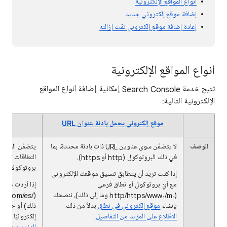
أنواع المواقع الإلكترونية
إضافة موقع إلكتروني جديد
إعادة إضافة موقع إلكتروني تمّت إزالته
أنواع المواقع الإلكترونية
تتيح خدمة Search Console إمكانية إضافة أنواع المواقع
الإلكترونية التالية:
موقع إلكتروني يحمل بادئة عنوان URL
الوصف
لا يتضمّن سوى عناوين URL ذات بادئة محددة، بما
يتضمّن الموقع
في ذلك البروتوكول (http أو https).
بروتوكولات (http وhttps وftp).
إذا كنت تريد أن يتطابق تنسيق موقعك الإلكتروني
مع أيّ بروتوكول أو نطاق فرعي
(http/https/www./m.‎ وما إلى ذلك)، ننصحك
بإنشاء
موقع إلكتروني في نطاق
بدلاً من ذلك.
الاطّلاع على المزيد من التفاصيل
إلكترونيًا يحمل بادئة عن