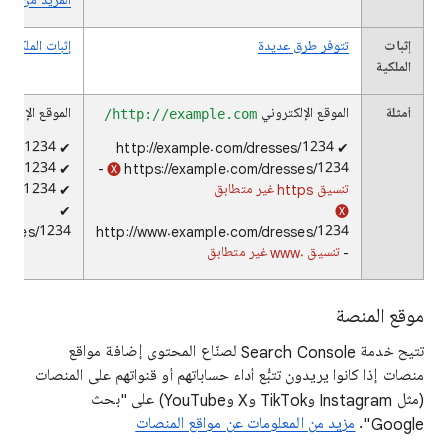
المزيد من التف
إثبات
تتوفر طرق عديدة
إثبات الملكية 
الملكية
أمثلة
الموقع الإلكتروني
الموقع الإلكتر
http://example.com/
✔ http://example.com/dresses/1234
✔ http://example.com/dresses/1234
✔ https://example.com/dresses/1234
🅧
https://example.com/dresses/1234 -
تنسيق https غير متطابق
✔ http://www.example.com/dresses/1234
✔
🅧
resses/1234
http://www.example.com/dresses/1234
-
تنسيق www.‎ غير متطابق
موقع المنصة
تتيح خدمة Search Console لصنّاع المحتوى إضافة مواقع
منصات إذا كانوا يريدون تتبُّع أداء حساباتهم أو قنواتهم على المنصات
(مثل Instagram وTikTok وX وYouTube) على "بحث
Google".
مزيد من المعلومات عن مواقع المنصات