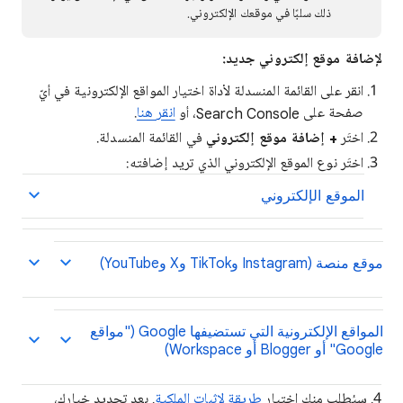
ذلك سلبًا في موقعك الإلكتروني.
لإضافة موقع إلكتروني جديد:
انقر على القائمة المنسدلة لأداة اختيار المواقع الإلكترونية في أيّ
صفحة على Search Console، أو
انقر هنا
.
اختَر
+ إضافة موقع إلكتروني
في القائمة المنسدلة.
اختَر نوع الموقع الإلكتروني الذي تريد إضافته:
الموقع الإلكتروني
موقع منصة (Instagram وTikTok وX وYouTube)
المواقع الإلكترونية التي تستضيفها Google ("مواقع
Google" أو Blogger أو Workspace)
‫4. سيُطلب منك اختيار
طريقة لإثبات الملكية
. بعد تحديد خيارك،