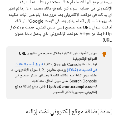
ويستمر جمع البيانات ما دام هناك مستخدم يمتلك هذا الموقع
الإلكتروني في حسابه، سواء كان للموقع مالك معتمد أم لا. إذا لم تظهر
أي بيانات في موقعك الإلكتروني بعد مرور عدة أيام على إثبات ملكيته،
قد يرجع ذلك إلى أنّه لم يظهر بعد في "بحث Google"، أو لأنك
أدخلت عنوان URL غير صحيح (على سبيل المثال، حددتَ بروتوكول
http بدلاً من https لموقعك الإلكتروني الذي يحمل بادئة عنوان
URL).
عرض الأحرف غير اللاتينية بشكل صحيح في عناوين URL
للمواقع الإلكترونية
توفر خدمة Search Console إمكانية
تدويل أسماء النطاقات
في التطبيقات (IDNA)
بوصفها عناوين URL للموقع الإلكتروني. ما
عليك سوى كتابة اسم نطاقك كالعادة، وسيظهر بشكل صحيح في
Search Console. على سبيل المثال، عند كتابة
http://bücher.example.com/‎
في مربّع
إضافة موقع
إلكتروني
، سيظهر بالشكل الصحيح.
إعادة إضافة موقع إلكتروني تمّت إزالته