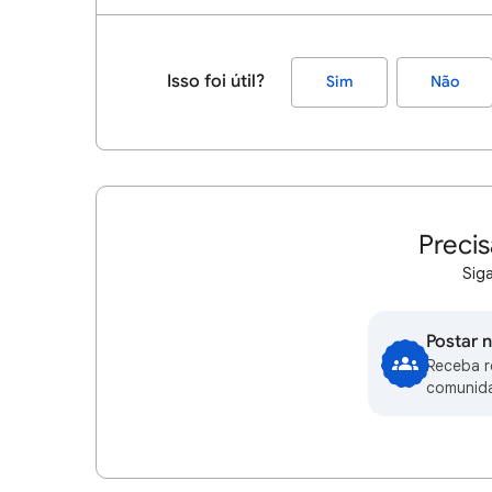
Isso foi útil?
Sim
Não
Precis
Siga
Postar 
Receba 
comunid