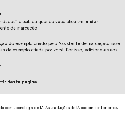
s:
r dados" é exibida quando você clica em
Iniciar
tente de marcação.
ação do exemplo criado pelo Assistente de marcação. Esse
nas de exemplo criada por você. Por isso, adicione-as aos
.
rtir desta página
.
do com tecnologia de IA. As traduções de IA podem conter erros.