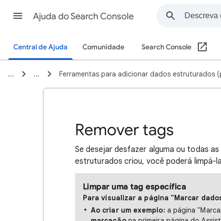
Ajuda do Search Console
Central de Ajuda
Comunidade
Search Console
...
...
Ferramentas para adicionar dados estruturados (p
Remover tags
Se desejar desfazer alguma ou todas as
estruturados criou, você poderá limpá-la
Limpar uma tag específica
Para visualizar a página "Marcar dado
Ao criar um exemplo:
a página "Marca
marcação
na primeira página do Assis