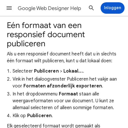
Google Web Designer Help
Inloggen
Eén formaat van een
responsief document
publiceren
Als u een responsief document heeft dat u in slechts
één formaat wilt publiceren, kunt u dat lokaal doen:
Selecteer
Publiceren
>
Lokaal...
.
Vink in het dialoogvenster Publiceren het vakje aan
voor
Formaten afzonderlijk exporteren
.
In het dropdownmenu
Formaat
staan alle
weergaveformaten voor uw document. U kunt ze
allemaal selecteren of alleen sommige formaten.
Klik op
Publiceren
.
Elk geselecteerd formaat wordt gemaakt als