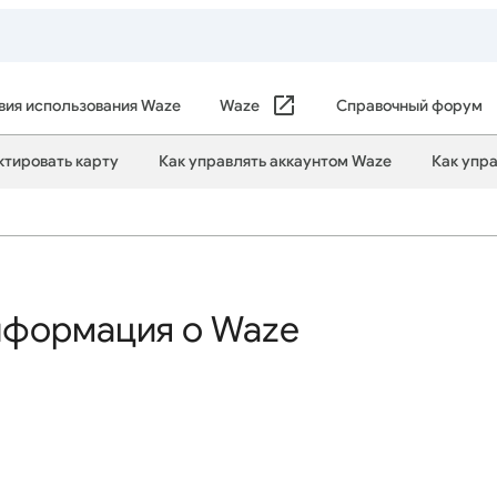
вия использования Waze
Waze
Справочный форум
ктировать карту
Как управлять аккаунтом Waze
Как упр
нформация о Waze