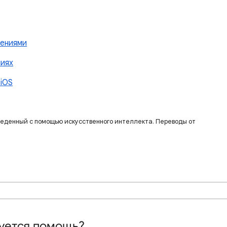
жениями
ниях
iOS
веденный с помощью искусственного интеллекта. Переводы от
уется помощь?