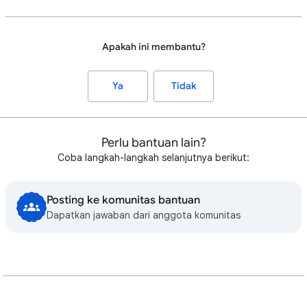
Apakah ini membantu?
Ya
Tidak
Perlu bantuan lain?
Coba langkah-langkah selanjutnya berikut:
Posting ke komunitas bantuan
Dapatkan jawaban dari anggota komunitas