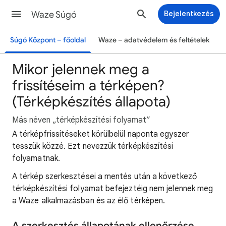
Waze Súgó
Bejelentkezés
Súgó Központ – főoldal
Waze – adatvédelem és feltételek
Mikor jelennek meg a
frissítéseim a térképen?
(Térképkészítés állapota)
Más néven „térképkészítési folyamat”
A térképfrissítéseket körülbelül naponta egyszer
tesszük közzé. Ezt nevezzük térképkészítési
folyamatnak.
A térkép szerkesztései a mentés után a következő
térképkészítési folyamat befejeztéig nem jelennek meg
a Waze alkalmazásban és az élő térképen.
A szerkesztés állapotának ellenőrzése