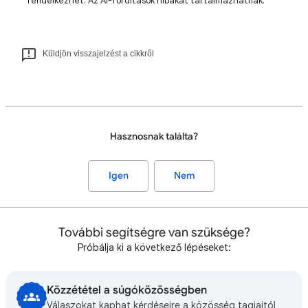
rendelkezhet. Az AI-fordítások hibákat tartalmazhatnak.
Küldjön visszajelzést a cikkről
Hasznosnak találta?
Igen
Nem
További segítségre van szüksége?
Próbálja ki a következő lépéseket:
Közzététel a súgóközösségben
Válaszokat kaphat kérdéseire a közösség tagjaitól