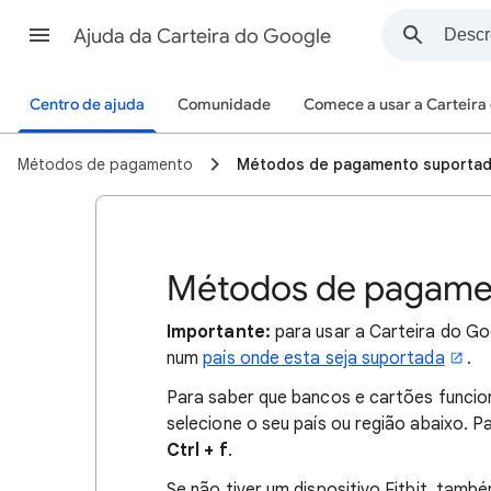
Ajuda da Carteira do Google
Centro de ajuda
Comunidade
Comece a usar a Carteira
Métodos de pagamento
Métodos de pagamento suportado
Métodos de pagamen
Importante:
para usar a Carteira do Goo
num
país onde esta seja suportada
.
Para saber que bancos e cartões funcion
selecione o seu país ou região abaixo. 
Ctrl + f
.
Se não tiver um dispositivo Fitbit, tam