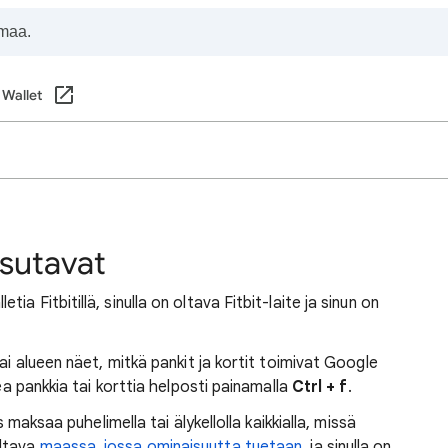
 Wallet
ksutavat
a Fitbitillä, sinulla on oltava Fitbit-laite ja sinun on
ai alueen näet, mitkä pankit ja kortit toimivat Google
kea pankkia tai korttia helposti painamalla
Ctrl + f
.
s maksaa puhelimella tai älykellolla kaikkialla, missä
oltava
maassa, jossa ominaisuutta tuetaan
, ja sinulla on