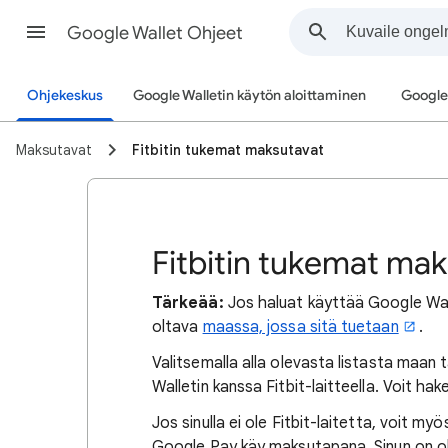
Google Wallet Ohjeet
Ohjekeskus
Google Walletin käytön aloittaminen
Google
Maksutavat
Fitbitin tukemat maksutavat
Fitbitin tukemat ma
Tärkeää:
Jos haluat käyttää Google Walleti
oltava
maassa, jossa sitä tuetaan
.
Valitsemalla alla olevasta listasta maan t
Walletin kanssa Fitbit-laitteella. Voit ha
Jos sinulla ei ole Fitbit-laitetta, voit myö
Google Pay käy maksutapana. Sinun on 