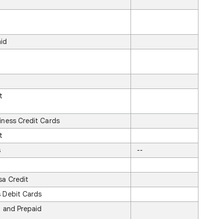
t
id
t
iness Credit Cards
t
s
--
sa Credit
s Debit Cards
t and Prepaid