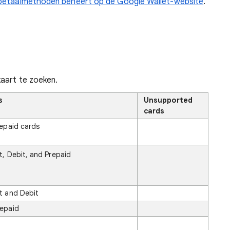
 betaalmethoden beheert op de Google Wallet-website
.
aart te zoeken.
s
Unsupported
cards
repaid cards
t, Debit, and Prepaid
t and Debit
repaid