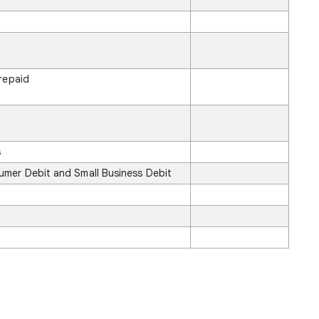
t
repaid
s
mer Debit and Small Business Debit