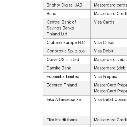
Brighty Digital UAB
Mastercard card
Bunq
Mastercard Credi
Central Bank of
Visa Cards
Savings Banks
Finland Ltd
Citibank Europe PLC
Visa Credit
Conotoxia Sp. z o.o
Visa Debit
Curve OS Limited
Mastercard Debi
Danske Bank
Mastercard (debi
Ecommbx Limited
Visa Prepaid
Edenred Finland
MasterCard Prep
MasterCard Prepa
Eika Alliansebanker
Visa Debit Cons
Eika Kredittbank
Mastercard Credit