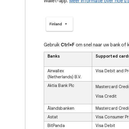
Wallet-app.
Meer informatie over hoe u
Finland
Gebruik
Ctrl+F
om snel naar uw bank of k
Banks
Supported card
Airwallex
Visa Debit and P
(Netherlands) B.V.
Aktia Bank Plc
Mastercard Credi
Visa Credit
Ålandsbanken
Mastercard Credi
Astat
Visa Consumer P
BitPanda
Visa Debit