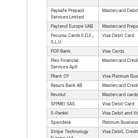
Paysafe Prepaid
Mastercard Debi
Services Limited
Paytend Europe UAB
Mastercard Prepa
Pecunia Cards E.D.E.,
Visa Debit Card
S.L.U.
POP Bank
Visa Cards
Pleo Financial
Mastercard Credi
Services ApS
Pliant OY
Visa Platinum Bus
Resurs Bank AB
Mastercard Credi
Revolut
Mastercard card
SFPMEI SAS
Visa Debit Card
S-Pankki
Visa Debit and Vi
Spendesk
Platinum Busines
Stripe Technology
Visa Debit, Credi