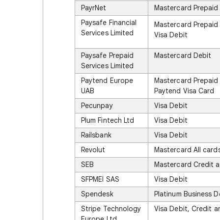
PayrNet
Mastercard Prepaid
Paysafe Financial
Mastercard Prepaid
Services Limited
Visa Debit
Paysafe Prepaid
Mastercard Debit
Services Limited
Paytend Europe
Mastercard Prepaid
UAB
Paytend Visa Card
Pecunpay
Visa Debit
Plum Fintech Ltd
Visa Debit
Railsbank
Visa Debit
Revolut
Mastercard All cards
SEB
Mastercard Credit 
SFPMEI SAS
Visa Debit
Spendesk
Platinum Business D
Stripe Technology
Visa Debit, Credit 
Europe Ltd.