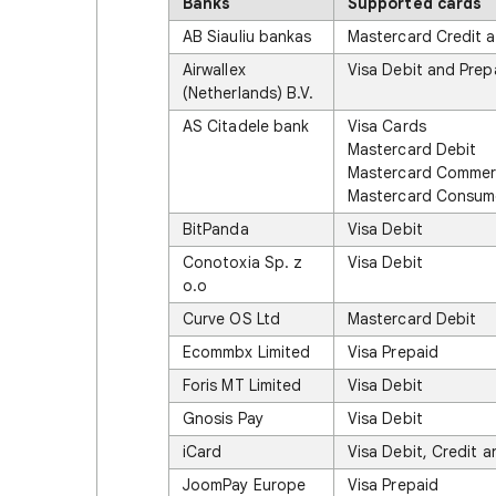
Banks
Supported cards
AB Siauliu bankas
Mastercard Credit 
Airwallex
Visa Debit and Prep
(Netherlands) B.V.
AS Citadele bank
Visa Cards
Mastercard Debit
Mastercard Commerc
Mastercard Consume
BitPanda
Visa Debit
Conotoxia Sp. z
Visa Debit
o.o
Curve OS Ltd
Mastercard Debit
Ecommbx Limited
Visa Prepaid
Foris MT Limited
Visa Debit
Gnosis Pay
Visa Debit
iCard
Visa Debit, Credit 
JoomPay Europe
Visa Prepaid