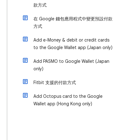
款方式
在 Google 錢包應用程式中變更預設付款
方式
Add e-Money & debit or credit cards
to the Google Wallet app (Japan only)
Add PASMO to Google Wallet (Japan
only)
Fitbit 支援的付款方式
Add Octopus card to the Google
Wallet app (Hong Kong only)