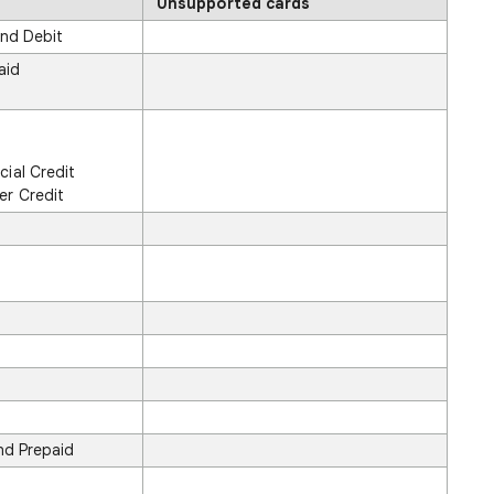
Unsupported cards
and Debit
aid
ial Credit
r Credit
and Prepaid