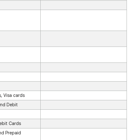
, Visa cards
and Debit
ebit Cards
and Prepaid