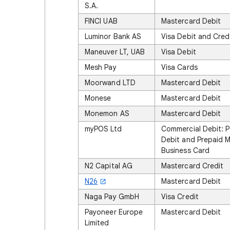
S.A.
FINCI UAB
Mastercard Debit
Luminor Bank AS
Visa Debit and Cred
Maneuver LT, UAB
Visa Debit
Mesh Pay
Visa Cards
Moorwand LTD
Mastercard Debit
Monese
Mastercard Debit
Monemon AS
Mastercard Debit
myPOS Ltd
Commercial Debit: 
Debit and Prepaid 
Business Card
N2 Capital AG
Mastercard Credit
N26
Mastercard Debit
Naga Pay GmbH
Visa Credit
Payoneer Europe
Mastercard Debit
Limited