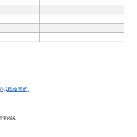
問
或
聯絡我們
。
許會有錯誤。