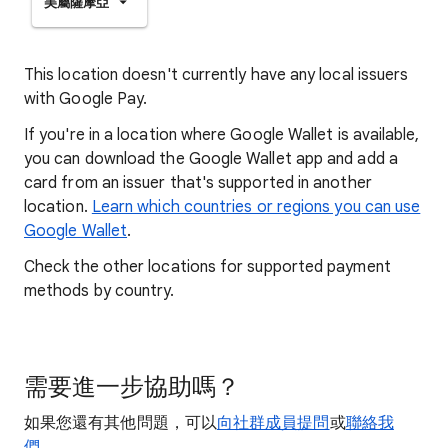
美屬薩摩亞
This location doesn't currently have any local issuers
with Google Pay.
If you're in a location where Google Wallet is available,
you can download the Google Wallet app and add a
card from an issuer that's supported in another
location.
Learn which countries or regions you can use
Google Wallet
.
Check the other locations for supported payment
methods by country.
需要進一步協助嗎？
如果您還有其他問題，可以
向社群成員提問
或
聯絡我
們
。