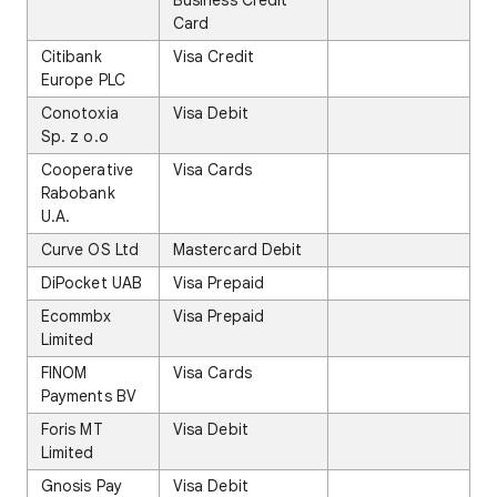
Business Credit
Card
Citibank
Visa Credit
Europe PLC
Conotoxia
Visa Debit
Sp. z o.o
Cooperative
Visa Cards
Rabobank
U.A.
Curve OS Ltd
Mastercard Debit
DiPocket UAB
Visa Prepaid
Ecommbx
Visa Prepaid
Limited
FINOM
Visa Cards
Payments BV
Foris MT
Visa Debit
Limited
Gnosis Pay
Visa Debit