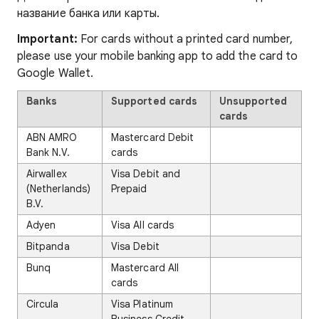
название банка или карты.
Important:
For cards without a printed card number,
please use your mobile banking app to add the card to
Google Wallet.
Banks
Supported cards
Unsupported
cards
ABN AMRO
Mastercard Debit
Bank N.V.
cards
Airwallex
Visa Debit and
(Netherlands)
Prepaid
B.V.
Adyen
Visa All cards
Bitpanda
Visa Debit
Bunq
Mastercard All
cards
Circula
Visa Platinum