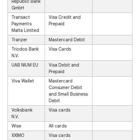
Republic Bank
GmbH
Transact
Visa Credit and
Payments
Prepaid
Malta Limited
Tranzer
Mastercard Debit
Triodos Bank
Visa Cards
N.V.
UAB NIUM EU
Visa Debit and
Prepaid
Viva Wallet
Mastercard
Consumer Debit
and Small Business
Debit
Volksbank
Visa cards
N.V.
Wise
All cards
XXIMO
Visa cards