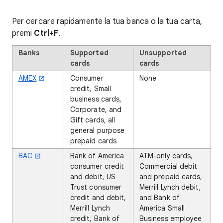
Per cercare rapidamente la tua banca o la tua carta,
premi
Ctrl+F
.
Banks
Supported
Unsupported
cards
cards
AMEX
Consumer
None
credit, Small
business cards,
Corporate, and
Gift cards, all
general purpose
prepaid cards
BAC
Bank of America
ATM-only cards,
consumer credit
Commercial debit
and debit, US
and prepaid cards,
Trust consumer
Merrill Lynch debit,
credit and debit,
and Bank of
Merrill Lynch
America Small
credit, Bank of
Business employee