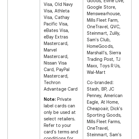
Goods, Evine Live,
Visa, Old Navy
Google Store,
Visa, Athleta
Menswearhouse,
Visa, Cathay
Mills Fleet Farm,
Pacific Visa,
OneTravel, QVC,
eBates Visa,
Steinmart, Zulily,
eBay Extras
Sam's Club,
Mastercard,
HomeGoods,
Marvel
Marshall's, Sierra
Mastercard,
Trading Post, TJ
Nissan Visa
Maxx, Toys R Us,
Card, PayPal
Wal-Mart
Mastercard,
Techron
Co-branded:
Advantage Card
Stash, BP, JC
Penney, American
Note:
Private
Eagle, At Home,
label cards can
Cheapoair, Dick's
only be used at
Sporting Goods,
select retailers.
Mills Fleet Farms,
Refer to your
OneTravel,
card's terms and
Steinmart, Sam's
conditions for