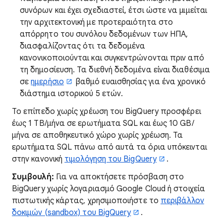
συνόρων και έχει σχεδιαστεί, έτσι ώστε να μιμείται
την αρχιτεκτονική με προτεραιότητα στο
απόρρητο του συνόλου δεδομένων των ΗΠΑ,
διασφαλίζοντας ότι τα δεδομένα
κανονικοποιούνται και συγκεντρώνονται πριν από
τη δημοσίευση. Τα διεθνή δεδομένα είναι διαθέσιμα
σε
ημερήσιο
βαθμό ευαισθησίας για ένα χρονικό
διάστημα ιστορικού 5 ετών.
Το επίπεδο χωρίς χρέωση του BigQuery προσφέρει
έως 1 TB/μήνα σε ερωτήματα SQL και έως 10 GB/
μήνα σε αποθηκευτικό χώρο χωρίς χρέωση. Τα
ερωτήματα SQL πάνω από αυτά τα όρια υπόκεινται
στην κανονική
τιμολόγηση του BigQuery
.
Συμβουλή:
Για να αποκτήσετε πρόσβαση στο
BigQuery χωρίς λογαριασμό Google Cloud ή στοιχεία
πιστωτικής κάρτας, χρησιμοποιήστε το
περιβάλλον
δοκιμών (sandbox) του BigQuery
.