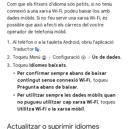
Com que els fitxers d'idioma són petits, si no teniu
connexió a una xarxa Wi‑Fi, podeu baixar-los amb
dades mòbils. Si no feu servir una xarxa Wi‑Fi, és
possible que això afecti els càrrecs del vostre
operador de telefonia mòbil.
Al telèfon o a la tauleta Android, obriu l'aplicació
Traductor
.
Toqueu Menú
Configuració
Ús de dades
.
Toqueu
Idiomes baixats
.
Per confirmar sempre abans de baixar
contingut sense connexió Wi‑Fi
, toqueu
Pregunta abans de baixar
.
Per utilitzar sempre les dades mòbils quan
no pugueu utilitzar cap xarxa Wi‑Fi
, toqueu
Utilitza Wi‑Fi o la xarxa mòbil
.
Actualitzar o suprimir idiomes