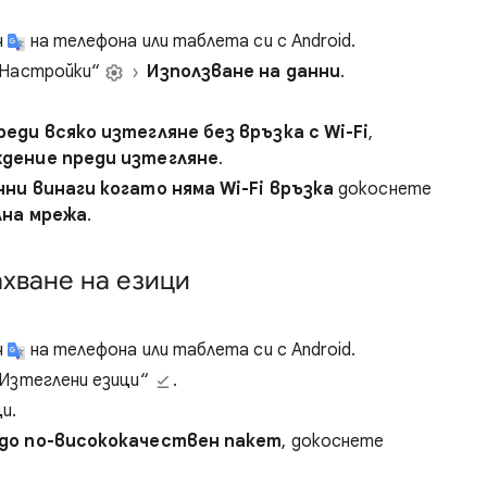
ч
на телефона или таблета си с Android.
Настройки“
Използване на данни
.
еди всяко изтегляне без връзка с Wi-Fi
,
ждение преди изтегляне
.
нни винаги когато няма Wi-Fi връзка
докоснете
лна мрежа
.
хване на езици
ч
на телефона или таблета си с Android.
Изтеглени езици“
.
и.
 до по-висококачествен пакет
, докоснете