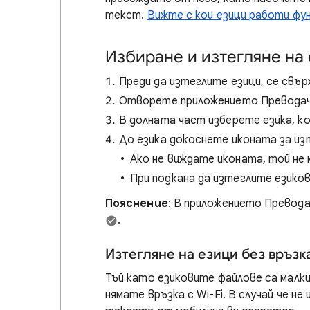
текст.
Вижте с кои езици работи фу
Избиране и изтегляне на
Преди да изтеглите езици, се свър
Отворете приложението Превода
В долната част изберете езика, к
До езика докоснете иконата за и
Ако не виждате иконата, той не 
При подкана да изтеглите езико
Пояснение
: В приложението Превода
.
Изтегляне на езици без връзка
Тъй като езиковите файлове са малки
нямате връзка с Wi-Fi. В случай че не