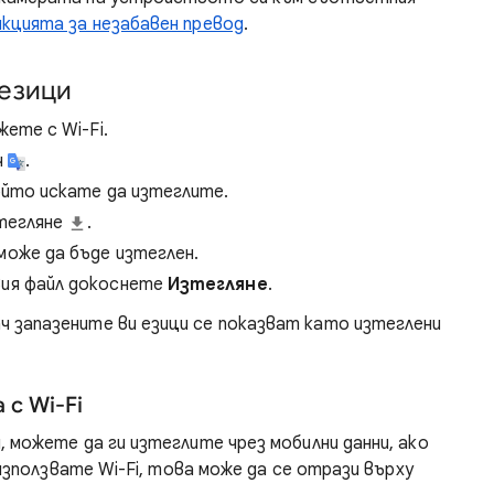
нкцията за незабавен превод
.
 езици
жете с Wi-Fi.
ч
.
ойто искате да изтеглите.
зтегляне
.
може да бъде изтеглен.
вия файл докоснете
Изтегляне
.
ч запазените ви езици се показват като изтеглени
 с Wi-Fi
, можете да ги изтеглите чрез мобилни данни, ако
 използвате Wi-Fi, това може да се отрази върху