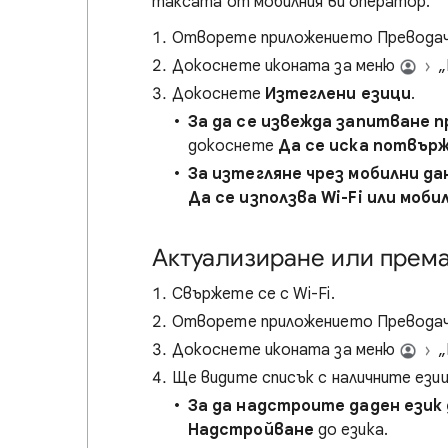
таксата от мобилния ви оператор.
Отворете приложението Превода
Докоснете иконата за меню
„
Докоснете
Изтеглени езици
.
За да се извежда запитване пр
докоснете
Да се иска потвър
За изтегляне чрез мобилни да
Да се използва Wi-Fi или моби
Актуализиране или према
Свържете се с Wi-Fi.
Отворете приложението Превода
Докоснете иконата за меню
„
Ще видите списък с наличните езиц
За да надстроите даден език
Надстройване
до езика.