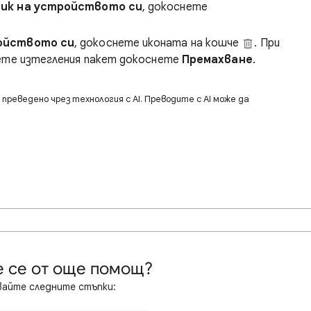
зик на устройството си
, докоснете
ройството си
, докоснете иконата на кошче
. При
иете изтегления пакет докоснете
Премахване
.
преведено чрез технология с AI. Преводите с AI може да
 се от още помощ?
айте следните стъпки: