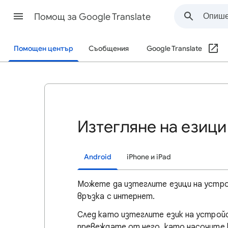
Помощ за Google Translate
Помощен център
Съобщения
Google Translate
Изтегляне на езици
Android
iPhone и iPad
Можете да изтеглите езици на устрой
връзка с интернет.
След като изтеглите език на устрой
превеждате от него, като насочите