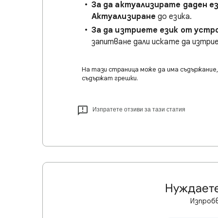
За да актуализирате даден е
Актуализиране
до езика.
За да изтриете език от уст
запитване дали искате да изтр
На тази страница може да има съдържание, 
съдържат грешки.
Изпратете отзиви за тази статия
Нуждаете
Изпробв