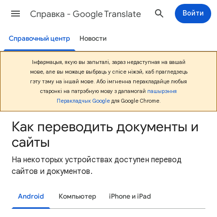
Cправка - Google Translate
Войти
Справочный центр
Новости
Iнфармацыя, якую вы запыталi, зараз недаступная на вашай
мове, але вы можаце выбраць у спiсе нiжэй, каб прагледзець
гэту тэму на iншай мове. Або iмгненна перакладайце любыя
старонкi на патрэбную мову з дапамогай
пашырэння
Перакладчык Google
для Google Chrome.
Как переводить документы и
сайты
На некоторых устройствах доступен перевод
сайтов и документов.
Android
Компьютер
iPhone и iPad